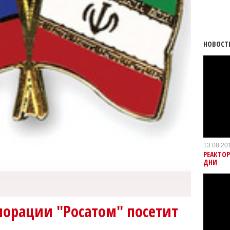
НОВОСТ
13.08.20
РЕАКТОР
ДНИ
порации "Росатом" посетит