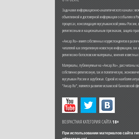
Задачами информационно-аналитического канала с моме
объективной и достоверной информации о событиях в Ро
процессах, консолидация мусульманской уммы России,
религиозным и национальным признакам, защита прав
«Ансар.Ru» имеет собственных корреспондентов в разли
читателей как оперативную новостную информацию, так 
религиозно-богословские материалы, мнения известных
Материалы, публикуемые на «Ансар.Ru», рассчитаны на
собственно религиозную, так и политическую, экономич
мусульман России и зарубежья. Одной из наиболее актуа
"Ансар.Ru", является развитие исламской банковской сф
ВОЗРАСТНАЯ КАТЕГОРИЯ САЙТА
18+
При использовании материалов сайта г
обязательна!