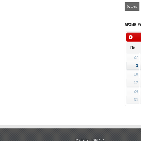
бушер
АРХИВ Р
Пн
27
3
10
17
24
31
РАЗДЕЛЫ ПОРТАЛА