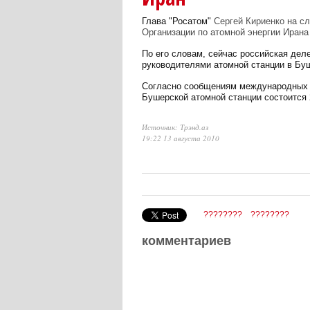
Глава "Росатом"
Сергей Кириенко
на с
Организации по атомной энергии Иран
По его словам, сейчас российская деле
руководителями атомной станции в Бу
Согласно сообщениям международных С
Бушерской атомной станции состоится 
Источник: Трэнд.аз
19:22 13 августа 2010
????????
????????
комментариев