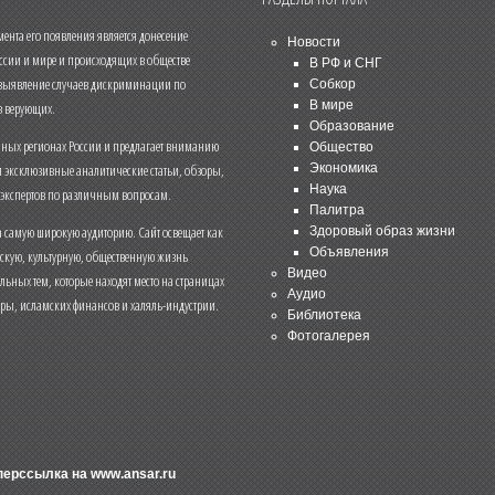
нта его появления является донесение
Новости
ссии и мире и происходящих в обществе
В РФ и СНГ
 выявление случаев дискриминации по
Собкор
В мире
 верующих.
Образование
чных регионах России и предлагает вниманию
Общество
и эксклюзивные аналитические статьи, обзоры,
Экономика
Наука
 экспертов по различным вопросам.
Палитра
 самую широкую аудиторию. Сайт освещает как
Здоровый образ жизни
Объявления
ескую, культурную, общественную жизнь
Видео
льных тем, которые находят место на страницах
Аудио
еры, исламских финансов и халяль-индустрии.
Библиотека
Фотогалерея
иперссылка на
www.ansar.ru