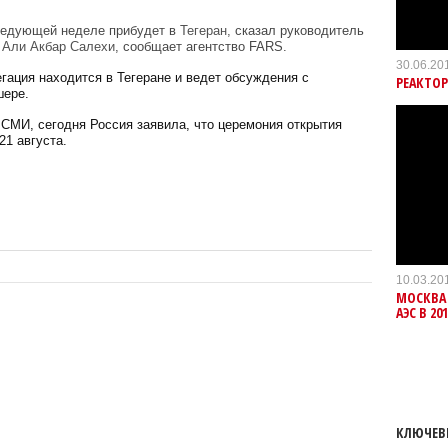
ледующей неделе прибудет в
Тегеран,
сказал руководитель
а
Али Акбар Салехи
, сообщает агентство FARS.
30.06.20
гация находится в Тегеране и ведет обсуждения с
РЕАКТОР
шере.
МИ, сегодня Россия заявила, что церемония открытия
21 августа.
10.03.20
МОСКВА
АЭС В 20
КЛЮЧЕВ