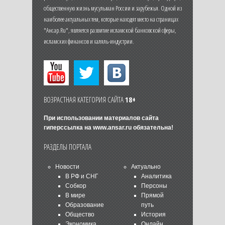
общественную жизнь мусульман России и зарубежья. Одной из
наиболее актуальных тем, которые находят место на страницах
"Ансар.Ru", является развитие исламской банковской сферы,
исламских финансов и халяль-индустрии.
ВОЗРАСТНАЯ КАТЕГОРИЯ САЙТА
18+
При использовании материалов сайта
гиперссылка на
www.ansar.ru
обязательна!
РАЗДЕЛЫ ПОРТАЛА
Новости
Актуально
В РФ и СНГ
Аналитика
Собкор
Персоны
В мире
Прямой
Образование
путь
Общество
История
Экономика
Онлайн