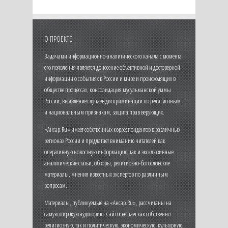
О ПРОЕКТЕ
Задачами информационно-аналитического канала с момента
его появления является донесение объективной и достоверной
информации о событиях в России и мире и происходящих в
обществе процессах, консолидация мусульманской уммы
России, выявление случаев дискриминации по религиозным
и национальным признакам, защита прав верующих.
«Ансар.Ru» имеет собственных корреспондентов в различных
регионах России и предлагает вниманию читателей как
оперативную новостную информацию, так и эксклюзивные
аналитические статьи, обзоры, религиозно-богословские
материалы, мнения известных экспертов по различным
вопросам.
Материалы, публикуемые на «Ансар.Ru», рассчитаны на
самую широкую аудиторию. Сайт освещает как собственно
религиозную, так и политическую, экономическую, культурную,