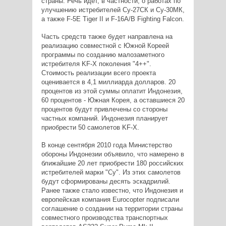
страны. Речь идет, в частности, о работах по
улучшению истребителей Су-27СК и Су-30МК,
а также F-5E Tiger II и F-16A/B Fighting Falcon.
Часть средств также будет направлена на
реализацию совместной с Южной Кореей
программы по созданию малозаметного
истребителя KF-X поколения "4++".
Стоимость реализации всего проекта
оценивается в 4,1 миллиарда долларов. 20
процентов из этой суммы оплатит Индонезия,
60 процентов - Южная Корея, а оставшиеся 20
процентов будут привлечены со стороны
частных компаний. Индонезия планирует
приобрести 50 самолетов KF-X.
В конце сентября 2010 года Министерство
обороны Индонезии объявило, что намерено в
ближайшие 20 лет приобрести 180 российских
истребителей марки "Су". Из этих самолетов
будут сформированы десять эскадрилий.
Ранее также стало известно, что Индонезия и
европейская компания Eurocopter подписали
соглашение о создании на территории страны
совместного производства транспортных