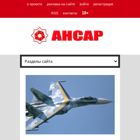
о проекте
реклама на сайте
войти
регистрация
18+
RSS
контакты