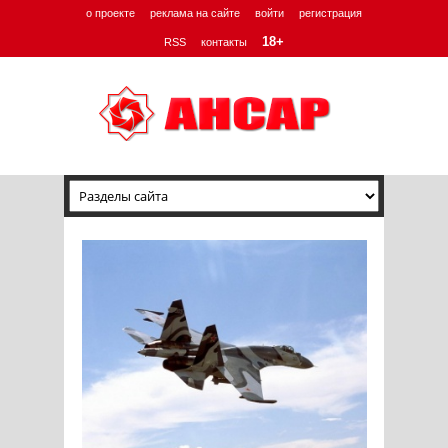
о проекте
реклама на сайте
войти
регистрация
18+
RSS
контакты