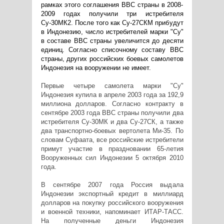
рамках этого соглашения ВВС страны в 2008-
2009 годах получили три истребителя
Су-30МК2. После того как Су-27СКМ прибудут
в Индонезию, число истребителей марки "Су"
в составе ВВС страны увеличится до десяти
единиц. Согласно списочному составу ВВС
страны, других российских боевых самолетов
Индонезия на вооружении не имеет.
Первые четыре самолета марки "Су"
Индонезия купила в апреле 2003 года за 192,9
миллиона долларов. Согласно контракту в
сентябре 2003 года ВВС страны получили два
истребителя Су-30МК и два Су-27СК, а также
два транспортно-боевых вертолета Ми-35. По
словам Суфаата, все российские истребители
примут участие в праздновании 65-летия
Вооруженных сил Индонезии 5 октября 2010
года.
В сентябре 2007 года Россия выдала
Индонезии экспортный кредит в миллиард
долларов на покупку российского вооружения
и военной техники, напоминает ИТАР-ТАСС.
На полученные деньги Индонезия