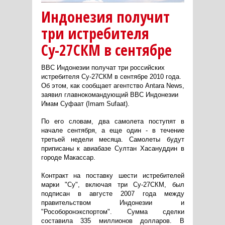
Индонезия получит
три истребителя
Су-27СКМ в сентябре
ВВС Индонезии получат три российских
истребителя Су-27СКМ в сентябре 2010 года.
Об этом, как сообщает агентство Antara News,
заявил главнокомандующий ВВС Индонезии
Имам Суфаат (Imam Sufaat).
По его словам, два самолета поступят в
начале сентября, а еще один - в течение
третьей недели месяца. Самолеты будут
приписаны к авиабазе Султан Хасануддин в
городе Макассар.
Контракт на поставку шести истребителей
марки "Су", включая три Су-27СКМ, был
подписан в августе 2007 года между
правительством Индонезии и
"Рособоронэкспортом". Сумма сделки
составила 335 миллионов долларов. В