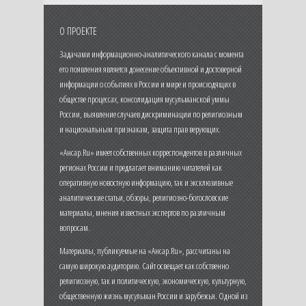
О ПРОЕКТЕ
Задачами информационно-аналитического канала с момента
его появления является донесение объективной и достоверной
информации о событиях в России и мире и происходящих в
обществе процессах, консолидация мусульманской уммы
России, выявление случаев дискриминации по религиозным
и национальным признакам, защита прав верующих.
«Ансар.Ru» имеет собственных корреспондентов в различных
регионах России и предлагает вниманию читателей как
оперативную новостную информацию, так и эксклюзивные
аналитические статьи, обзоры, религиозно-богословские
материалы, мнения известных экспертов по различным
вопросам.
Материалы, публикуемые на «Ансар.Ru», рассчитаны на
самую широкую аудиторию. Сайт освещает как собственно
религиозную, так и политическую, экономическую, культурную,
общественную жизнь мусульман России и зарубежья. Одной из