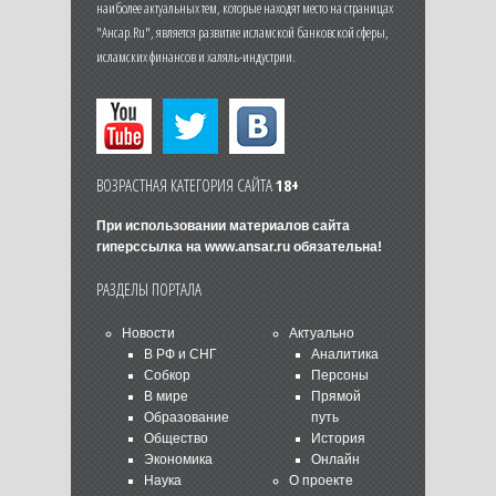
наиболее актуальных тем, которые находят место на страницах
"Ансар.Ru", является развитие исламской банковской сферы,
исламских финансов и халяль-индустрии.
ВОЗРАСТНАЯ КАТЕГОРИЯ САЙТА
18+
При использовании материалов сайта
гиперссылка на
www.ansar.ru
обязательна!
РАЗДЕЛЫ ПОРТАЛА
Новости
Актуально
В РФ и СНГ
Аналитика
Собкор
Персоны
В мире
Прямой
Образование
путь
Общество
История
Экономика
Онлайн
Наука
О проекте