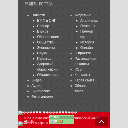
РАЗДЕЛЫ ПОРТАЛА
Новости
Актуально
В РФ и СНГ
Аналитика
Собкор
Персоны
В мире
Прямой
Образование
путь
Общество
История
Экономика
Онлайн
Наука
О проекте
Палитра
Размещение
Здоровый
рекламы
образ жизни
RSS
Объявления
Контакты
Видео
Карта сайта
Аудио
Облако
Библиотека
тегов
Фотогалерея
© 2003-2018 Информационно-аналитический канал
ANSAR