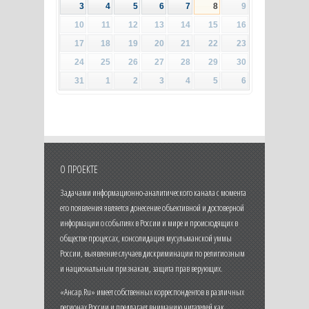
3
4
5
6
7
8
9
10
11
12
13
14
15
16
17
18
19
20
21
22
23
24
25
26
27
28
29
30
31
1
2
3
4
5
6
О ПРОЕКТЕ
Задачами информационно-аналитического канала с момента
его появления является донесение объективной и достоверной
информации о событиях в России и мире и происходящих в
обществе процессах, консолидация мусульманской уммы
России, выявление случаев дискриминации по религиозным
и национальным признакам, защита прав верующих.
«Ансар.Ru» имеет собственных корреспондентов в различных
регионах России и предлагает вниманию читателей как