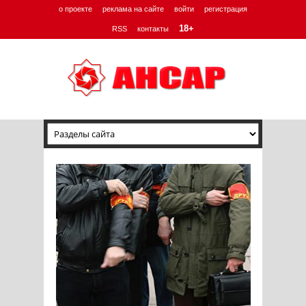
о проекте
реклама на сайте
войти
регистрация
18+
RSS
контакты