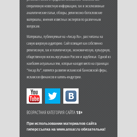
оперативную новостную информацию, так и эксклюзивные
аналитические статьи, обзоры, религиозно-богословские
материалы, мнения известных экспертов по различным
вопросам.
Материалы, публикуемые на «Ансар.Ru», рассчитаны на
самую широкую аудиторию. Сайт освещает как собственно
религиозную, так и политическую, экономическую, культурную,
общественную жизнь мусульман России и зарубежья. Одной из
наиболее актуальных тем, которые находят место на страницах
"Ансар.Ru", является развитие исламской банковской сферы,
исламских финансов и халяль-индустрии.
ВОЗРАСТНАЯ КАТЕГОРИЯ САЙТА
18+
При использовании материалов сайта
гиперссылка на
www.ansar.ru
обязательна!