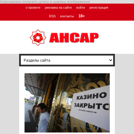
Невозможно получить длину и ширину изображения
о проекте
реклама на сайте
войти
регистрация
18+
RSS
контакты