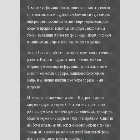
Задачами информационно-аналитического канала с момента
его появления является донесение объективной и достоверной
информации о событиях в России и мире и происходящих в
обществе процессах, консолидация мусульманской уммы
России, выявление случаев дискриминации по религиозным
и национальным признакам, защита прав верующих.
«Ансар.Ru» имеет собственных корреспондентов в различных
регионах России и предлагает вниманию читателей как
оперативную новостную информацию, так и эксклюзивные
аналитические статьи, обзоры, религиозно-богословские
материалы, мнения известных экспертов по различным
вопросам.
Материалы, публикуемые на «Ансар.Ru», рассчитаны на
самую широкую аудиторию. Сайт освещает как собственно
религиозную, так и политическую, экономическую, культурную,
общественную жизнь мусульман России и зарубежья. Одной из
наиболее актуальных тем, которые находят место на страницах
"Ансар.Ru", является развитие исламской банковской сферы,
исламских финансов и халяль-индустрии.