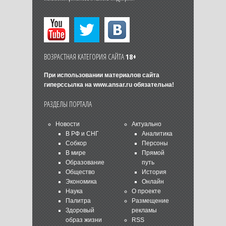
ВОЗРАСТНАЯ КАТЕГОРИЯ САЙТА
18+
При использовании материалов сайта
гиперссылка на
www.ansar.ru
обязательна!
РАЗДЕЛЫ ПОРТАЛА
Новости
Актуально
В РФ и СНГ
Аналитика
Собкор
Персоны
В мире
Прямой
Образование
путь
Общество
История
Экономика
Онлайн
Наука
О проекте
Палитра
Размещение
Здоровый
рекламы
образ жизни
RSS