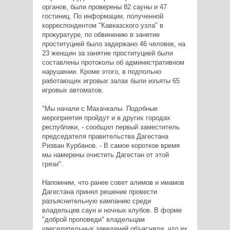
органов, были проверены 82 сауны и 47
гостиниц. По информации, полученной
корреспондентом "Кавказского узла" в
прокуратуре, по обвинению в занятие
проституцией было задержано 46 человек, на
23 женщин за занятие проституцией были
составлены протоколы об административном
нарушении. Кроме этого, в подпольно
работающих игровых залах были изъяты 65
игровых автоматов.
"Мы начали с Махачкалы. Подобные
мероприятия пройдут и в других городах
республики, - сообщил первый заместитель
председателя правительства Дагестана
Ризван Курбанов. - В самое короткое время
мы намерены очистить Дагестан от этой
грязи".
Напомним, что ранее совет алимов и имамов
Дагестана принял решение провести
разъяснительную кампанию среди
владельцев саун и ночных клубов. В форме
"доброй проповеди" владельцам
увеселительных заведений объясняли, что их