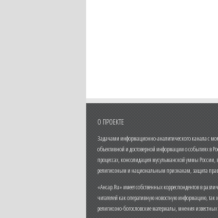
О ПРОЕКТЕ
Задачами информационно-аналитического канала с моме
объективной и достоверной информации о событиях в Ро
процессах, консолидация мусульманской уммы России,
религиозным и национальным признакам, защита прав
«Ансар.Ru» имеет собственных корреспондентов в разли
читателей как оперативную новостную информацию, так 
религиозно-богословские материалы, мнения известных