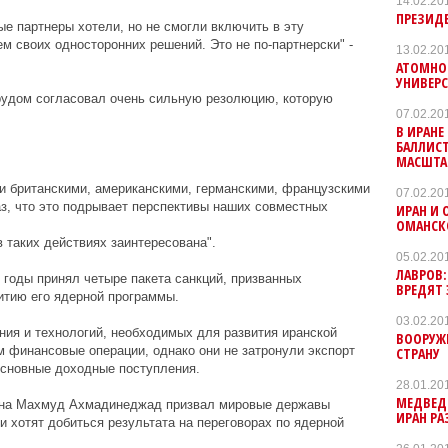
14.02.20
ПРЕЗИДЕ
ые партнеры хотели, но не смогли включить в эту
м своих односторонних решений. Это не по-партнерски" -
13.02.20
АТОМНО
УНИВЕР
рудом согласовал очень сильную резолюцию, которую
07.02.20
В ИРАНЕ
БАЛЛИС
МАСШТА
и британскими, американскими, германскими, французскими
07.02.20
з, что это подрывает перспективы наших совместных
ИРАН И 
ОМАНСК
в таких действиях заинтересована".
05.02.20
ЛАВРОВ:
 годы принял четыре пакета санкций, призванных
ВРЕДЯТ
итию его ядерной программы.
03.02.20
ния и технологий, необходимых для развития иранской
ВООРУЖ
м финансовые операции, однако они не затронули экспорт
СТРАНУ
основные доходные поступления.
28.01.20
МЕДВЕДЕ
рана Махмуд Ахмадинеджад призвал мировые державы
ИРАН РА
ни хотят добиться результата на переговорах по ядерной