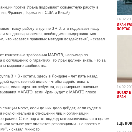
санкции против Ирана подрывают совместную работу в
ния, Франция, Германия, США и Китай)
14.02.20
ИРАН РА
ПОРТАХ
ывает нашу работу в группе 3 + 3, это подрывает нашу
если мы договариваемся, необходимо придерживаться
м, что касается правовых методов воздействия", - сказал
ет конкретные требования МАГАТЭ, например по
 к соглашению о гарантиях, то Иран должен знать, что за
оны мирового сообщества.
уппа 3 + 3 - кстати, здесь в Лондоне - лет пять назад
дной единственной целью - чтобы задействовать
ючая, если вдруг потребуется, соразмерные точечные
14.02.20
ПОСЛУ В
требования МАГАТЭ, если Иран будет с МАГАТЭ плохо
ИРАН
о санкции могут, если до них дело дойдет, если будет в
я исключительно в отношении лиц и организаций,
рограмме. С тех пор этот подход материализовался в целом
ЕЩЕ НОВ
и или четыре уже являются резолюциями - не просто с
ми", - сказал министр.