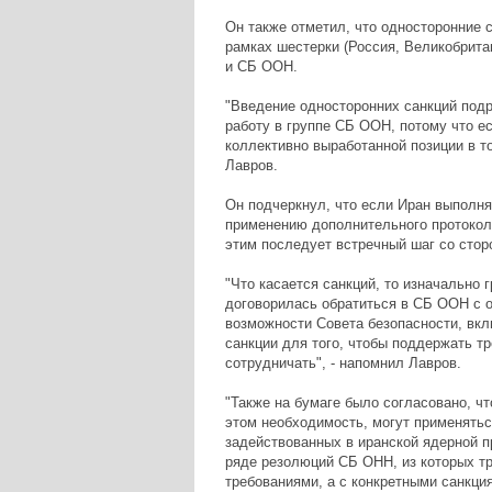
Он также отметил, что односторонние 
рамках шестерки (Россия, Великобрита
и СБ ООН.
"Введение односторонних санкций подр
работу в группе СБ ООН, потому что 
коллективно выработанной позиции в то
Лавров.
Он подчеркнул, что если Иран выполня
применению дополнительного протокола
этим последует встречный шаг со стор
"Что касается санкций, то изначально гр
договорилась обратиться в СБ ООН с о
возможности Совета безопасности, вкл
санкции для того, чтобы поддержать 
сотрудничать", - напомнил Лавров.
"Также на бумаге было согласовано, чт
этом необходимость, могут применятьс
задействованных в иранской ядерной п
ряде резолюций СБ ОНН, из которых тр
требованиями, а с конкретными санкция