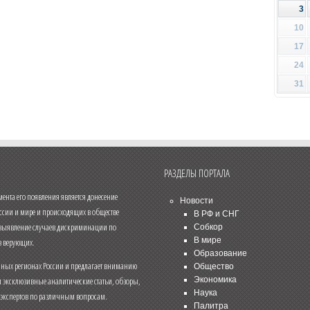
3
10
17
24
31
РАЗДЕЛЫ ПОРТАЛА
нта его появления является донесение
Новости
ссии и мире и происходящих в обществе
В РФ и СНГ
 выявление случаев дискриминации по
Собкор
В мире
 верующих.
Образование
чных регионах России и предлагает вниманию
Общество
и эксклюзивные аналитические статьи, обзоры,
Экономика
Наука
 экспертов по различным вопросам.
Палитра