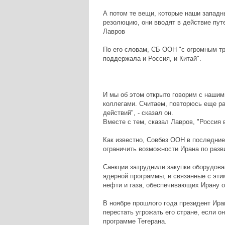
А потом те вещи, которые наши западн
резолюцию, они вводят в действие путе
Лавров
По его словам, СБ ООН "с огромным т
поддержала и Россия, и Китай".
И мы об этом открыто говорим с нашим
коллегами. Считаем, повторюсь еще ра
действий", - сказал он.
Вместе с тем, сказал Лавров, "Россия 
Как известно, Совбез ООН в последние
ограничить возможности Ирана по разв
Санкции затруднили закупки оборудова
ядерной программы, и связанные с эти
нефти и газа, обеспечивающих Ирану 
В ноябре прошлого года президент И
перестать угрожать его стране, если о
программе Тегерана.