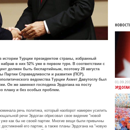
НОВОСТ
в истории Турции президентом страны, избранный
набрав в них 52% уже в первом туре. В соответствии с
ент должен быть беспартийным, поэтому 28 августа
вы Партии Справедливости и развития (ПСР).
еполитического ведомства Турции Ахмет Давутоглу был
01.09.20
и. Он же заменил господина Эрдогана на посту
ЭРДОГАН
по плану и без особых проблем.
оминала речь политика, который наоборот намерен усилить
прощальной речи Эрдоган обрисовал свое видение "новой
 уже как бы не своей партии. Многие вещи были привычны
 достижений его партии, а также планы Эрдогана на "новую