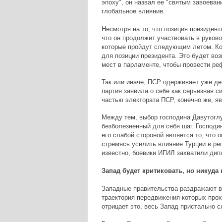
эпоху", он назвал ее "святым завоеван
глобальное влияние.
Несмотря на то, что позиция президент
что он продолжит участвовать в руков
которые пройдут следующим летом. Ко
для позиции президента. Это будет воз
мест в парламенте, чтобы провести ре
Так или иначе, ПСР одерживает уже дев
партия заявила о себе как серьезная с
частью электората ПСР, конечно же, я
Между тем, выбор господина Давутогл
безболезненный для себя шаг. Господи
его слабой стороной является то, что 
стремясь усилить влияние Турции в ре
известно, боевики ИГИЛ захватили дип
Запад будет критиковать, но никуда 
Западные правительства раздражают в
траектория передвижения которых прох
отрицает это, весь Запад пристально с