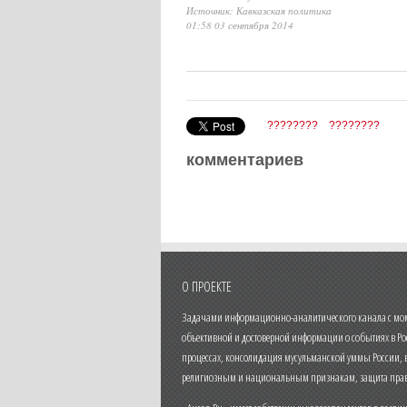
Источник: Кавказская политика
01:58 03 сентября 2014
????????
????????
комментариев
О ПРОЕКТЕ
Задачами информационно-аналитического канала с моме
объективной и достоверной информации о событиях в Ро
процессах, консолидация мусульманской уммы России,
религиозным и национальным признакам, защита прав