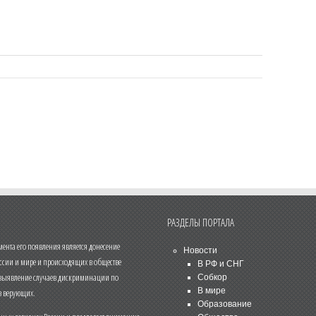
РАЗДЕЛЫ ПОРТАЛА
нта его появления является донесение
Новости
ссии и мире и происходящих в обществе
В РФ и СНГ
 выявление случаев дискриминации по
Собкор
В мире
 верующих.
Образование