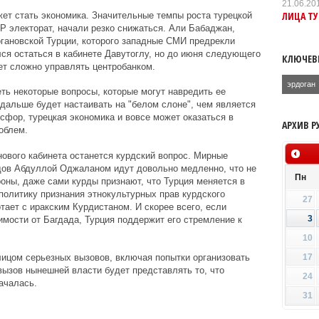
21.06.20
ЛИЦА ТУ
ет стать экономика. Значительные темпы роста турецкой
СР электорат, начали резко снижаться. Али Бабаджан,
гановской Турции, которого западные СМИ предрекли
ся остаться в кабинете Давутоглу, но до июня следующего
КЛЮЧЕВ
дет сложно управлять центробанком.
эрдоган
еть некоторые вопросы, которые могут навредить ее
 дальше будет настаивать на "белом слоне", чем является
сфор, турецкая экономика и вовсе может оказаться в
АРХИВ Р
облем.
ового кабинета останется курдский вопрос. Мирные
дов Абдуллой Оджаланом идут довольно медленно, что не
Пн
роны, даже сами курды признают, что Турция меняется в
политику признания этнокультурных прав курдского
27
тает с иракским Курдистаном. И скорее всего, если
3
имости от Багдада, Турция поддержит его стремление к
10
17
лицом серьезных вызовов, включая попытки организовать
вызов нынешней власти будет представлять то, что
24
ачалась.
31