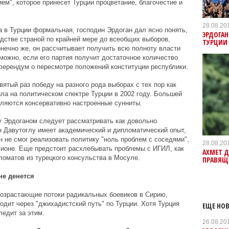
ием", которое принесет Турции процветание, благочестие и
28.08.20
а в Турции формальная, господин Эрдоган дал ясно понять,
ЭРДОГАН
одстве страной по крайней мере до всеобщих выборов,
ТУРЦИИ
нечно же, он рассчитывает получить всю полноту власти
можно, если его партия получит достаточное количество
ферендум о пересмотре положений конституции республики.
ятый раз победу на разного рода выборах с тех пор как
ила на политическом спектре Турции в 2002 году. Большей
вляются консервативно настроенные сунниты.
у Эрдоганом следует рассматривать как довольно
н Давутоглу имеет академический и дипломатический опыт,
он не смог реализовать политику "ноль проблем с соседями",
28.08.20
гионе. Еще предстоит расхлебывать проблемы с ИГИЛ, как
АХМЕТ Д
ломатов из турецкого консульства в Мосуле.
ПРАВЯЩ
не денется
озрастающие потоки радикальных боевиков в Сирию,
одит через "джихадистский путь" по Турции. Хотя Турция
ЕЩЕ НОВ
ледит за этим.
26.08.20