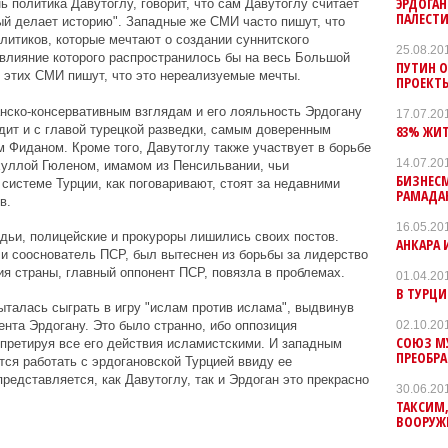
ЭРДОГАН
 политика Давутоглу, говорит, что сам Давутоглу считает
ПАЛЕСТИ
й делает историю". Западные же СМИ часто пишут, что
олитиков, которые мечтают о создании суннитского
25.08.20
 влияние которого распространилось бы на весь Большой
ПУТИН 
 этих СМИ пишут, что это нереализуемые мечты.
ПРОЕКТЫ
нско-консервативным взглядам и его лояльность Эрдогану
17.07.20
83% ЖИ
ит и с главой турецкой разведки, самым доверенным
м Фиданом. Кроме того, Давутоглу также участвует в борьбе
14.07.20
уллой Гюленом, имамом из Пенсильвании, чьи
БИЗНЕСМ
системе Турции, как поговаривают, стоят за недавними
РАМАДА
в.
16.05.20
удьи, полицейские и прокуроры лишились своих постов.
АНКАРА 
и сооснователь ПСР, был вытеснен из борьбы за лидерство
ия страны, главный оппонент ПСР, повязла в проблемах.
01.04.20
В ТУРЦИ
ыталась сыграть в игру "ислам против ислама", выдвинув
02.10.20
ента Эрдогану. Это было странно, ибо оппозиция
СОЮЗ МУ
рпретируя все его действия исламистскими. И западным
ПРЕОБР
ся работать с эрдогановской Турцией ввиду ее
представляется, как Давутоглу, так и Эрдоган это прекрасно
30.06.20
ТАКСИМ,
ВООРУЖ