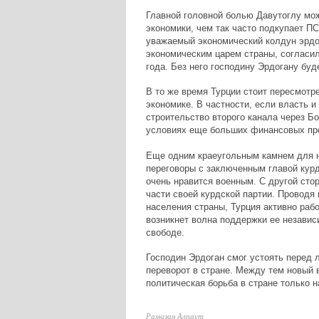
Главной головной болью Давутоглу мож
экономики, чем так часто подкупает П
уважаемый экономический колдун эрдо
экономическим царем страны, согласил
года. Без него господину Эрдогану бу
В то же время Турции стоит пересмотр
экономике. В частности, если власть и
строительство второго канала через Бо
условиях еще больших финансовых пр
Еще одним краеугольным камнем для н
переговоры с заключенным главой кур
очень нравится военным. С другой сто
части своей курдской партии. Проводя 
населения страны, Турция активно рабо
возникнет волна поддержки ее независ
свободе.
Господин Эрдоган смог устоять перед 
переворот в стране. Между тем новый 
политическая борьба в стране только н
Рамазан Алпаут