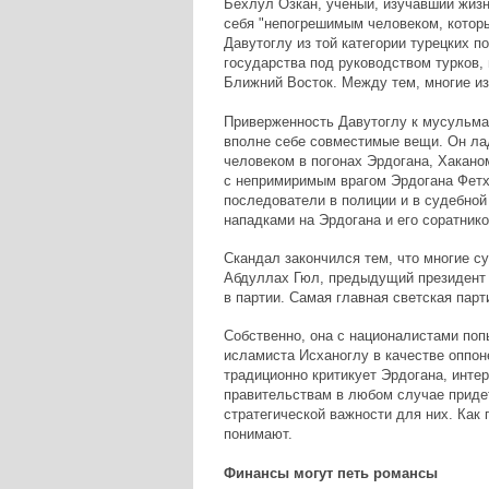
Бехлул Озкан, ученый, изучавший жизнь
себя "непогрешимым человеком, которы
Давутоглу из той категории турецких п
государства под руководством турков,
Ближний Восток. Между тем, многие из
Приверженность Давутоглу к мусульма
вполне себе совместимые вещи. Он лад
человеком в погонах Эрдогана, Хакано
с непримиримым врагом Эрдогана Фетх
последователи в полиции и в судебной 
нападками на Эрдогана и его соратнико
Скандал закончился тем, что многие с
Абдуллах Гюл, предыдущий президент 
в партии. Самая главная светская парт
Собственно, она с националистами поп
исламиста Исханоглу в качестве оппон
традиционно критикует Эрдогана, инте
правительствам в любом случае придет
стратегической важности для них. Как 
понимают.
Финансы могут петь романсы