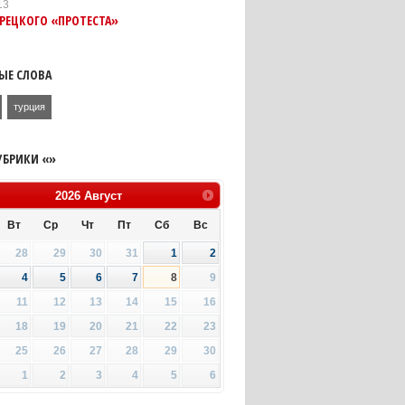
13
РЕЦКОГО «ПРОТЕСТА»
ЫЕ СЛОВА
турция
УБРИКИ «»
2026
Август
Вт
Ср
Чт
Пт
Сб
Вс
28
29
30
31
1
2
4
5
6
7
8
9
11
12
13
14
15
16
18
19
20
21
22
23
25
26
27
28
29
30
1
2
3
4
5
6