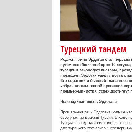
Турецкий тандем
Реджеп Тайип Эрдоган стал первым 
путем всеобщих выборов 10 августа, 
турецким законодательством, презид
президент Эрдоган ушел с поста гла
Его соратник и бывший глава внешн
избран новым главой правящей парти
премьер-министра. Успех достигнут 
Нелебединая песнь Эрдогана
Прощальная речь Эрдогана больше нап
свое участие в жизни Турции. В ходе 
Турции" перед тысячами членов теперь
для турецкого уха: список неоспоримых