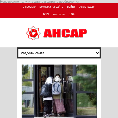
Невозможно получить длину и ширину изображения
о проекте
реклама на сайте
войти
регистрация
18+
RSS
контакты