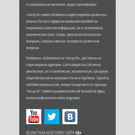
и национальным признакам, защита прав верующих.
«Ансар.Ru» имеет собственных корреспондентов в различных
регионах России и предлагает вниманию читателей как
оперативную новостную информацию, так и эксклюзивные
аналитические статьи, обзоры, религиозно-богословские
материалы, мнения известных экспертов по различным
вопросам.
Материалы, публикуемые на «Ансар.Ru», рассчитаны на
самую широкую аудиторию. Сайт освещает как собственно
религиозную, так и политическую, экономическую, культурную,
общественную жизнь мусульман России и зарубежья. Одной из
наиболее актуальных тем, которые находят место на страницах
"Ансар.Ru", является развитие исламской банковской сферы,
исламских финансов и халяль-индустрии.
ВОЗРАСТНАЯ КАТЕГОРИЯ САЙТА
18+