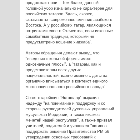
продолжают они. - Тем более, данный
головной убор изначально не характерен для
российских татарок. Здесь, скорее,
сказывается современное влияние арабского
Востока. А у российских татар, являющихся
патриотами своего Отечества, свои исконные
самобытные традиции, которыми не
предусмотрено ношение хиджаба".
Авторы обращения делают вывод, что
"введение школьной формы имеет
однозначные плюсы", а "татарам, как и
представителям всех других
национальностей, важно именно с детства
органично вписываться в контекст единого
многонационального российского народа".
Совет старейшин "Якташлар" выразил
надежду "на понимание и поддержку и со
стороны руководителей духовных управлений
мусульман Мордовии, а также имамов
мечетей нашей республики", а также призвал
учителей, родителей и учащихся "активно
поддержать решение Правительства РМ об
утверждении основных требований к