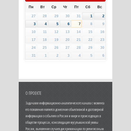
Пн
Вт
Ср
Чт
Пт
Сб
Вс
27
28
29
30
31
1
2
3
4
5
6
7
8
9
10
11
12
13
14
15
16
17
18
19
20
21
22
23
24
25
26
27
28
29
30
31
1
2
3
4
5
6
О ПРОЕКТЕ
Задачами информационно-аналитического канала с момента
его появления является донесение объективной и достоверной
информации о событиях в России и мире и происходящих в
обществе процессах, консолидация мусульманской уммы
России, выявление случаев дискриминации по религиозным