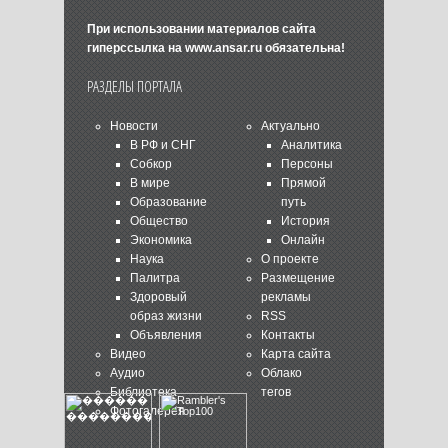
При использовании материалов сайта
гиперссылка на
www.ansar.ru
обязательна!
РАЗДЕЛЫ ПОРТАЛА
Новости
Актуально
В РФ и СНГ
Аналитика
Собкор
Персоны
В мире
Прямой
Образование
путь
Общество
История
Экономика
Онлайн
Наука
О проекте
Палитра
Размещение
Здоровый
рекламы
образ жизни
RSS
Объявления
Контакты
Видео
Карта сайта
Аудио
Облако
Библиотека
тегов
Фотогалерея