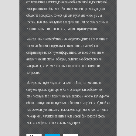
его появления является донесение объективной и достоверной
информации о событиях в России и мире и происходящих в
обществе процессах, консолидация мусульманской уммы
России, выявление случаев дискриминации по религиозным
и национальным признакам, защита прав верующих.
«Ансар.Ru» имеет собственных корреспондентов в различных
регионах России и предлагает вниманию читателей как
оперативную новостную информацию, так и эксклюзивные
аналитические статьи, обзоры, религиозно-богословские
материалы, мнения известных экспертов по различным
вопросам.
Материалы, публикуемые на «Ансар.Ru», рассчитаны на
самую широкую аудиторию. Сайт освещает как собственно
религиозную, так и политическую, экономическую, культурную,
общественную жизнь мусульман России и зарубежья. Одной из
наиболее актуальных тем, которые находят место на страницах
"Ансар.Ru", является развитие исламской банковской сферы,
исламских финансов и халяль-индустрии.