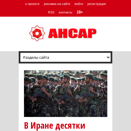
о проекте
реклама на сайте
войти
регистрация
18+
RSS
контакты
В Иране десятки