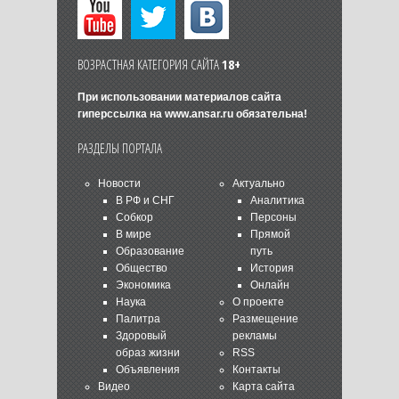
ВОЗРАСТНАЯ КАТЕГОРИЯ САЙТА
18+
При использовании материалов сайта
гиперссылка на
www.ansar.ru
обязательна!
РАЗДЕЛЫ ПОРТАЛА
Новости
Актуально
В РФ и СНГ
Аналитика
Собкор
Персоны
В мире
Прямой
Образование
путь
Общество
История
Экономика
Онлайн
Наука
О проекте
Палитра
Размещение
Здоровый
рекламы
образ жизни
RSS
Объявления
Контакты
Видео
Карта сайта