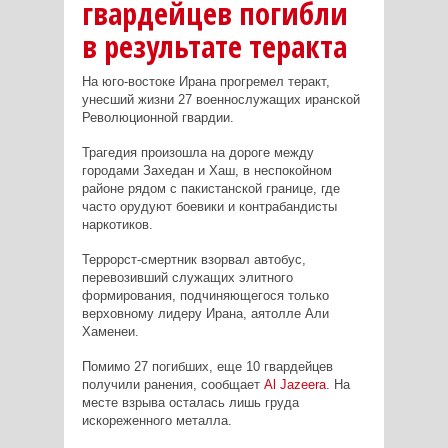
гвардейцев погибли
в результате теракта
На юго-востоке Ирана прогремел теракт,
унесший жизни 27 военнослужащих иранской
Революционной гвардии.
Трагедия произошла на дороге между
городами Захедан и Хаш, в неспокойном
районе рядом с пакистанской границе, где
часто орудуют боевики и контрабандисты
наркотиков.
Террорст-смертник взорвал автобус,
перевозивший служащих элитного
формирования, подчиняющегося только
верховному лидеру Ирана, аятолле Али
Хаменеи.
Помимо 27 погибших, еще 10 гвардейцев
получили ранения, сообщает
Al Jazeera
. На
месте взрыва осталась лишь груда
искореженного металла.