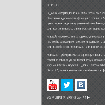
О ПРОЕКТЕ
Задачами информационно-аналитического канала с моме
объективной и достоверной информации о событиях в Ро
процессах, консолидация мусульманской уммы России,
религиозным и национальным признакам, защита прав
«Ансар.Ru» имеет собственных корреспондентов в разли
читателей как оперативную новостную информацию, так 
религиозно-богословские материалы, мнения известных
Материалы, публикуемые на «Ансар.Ru», рассчитаны на
собственно религиозную, так и политическую, экономич
мусульман России и зарубежья. Одной из наиболее актуа
"Ансар.Ru", является развитие исламской банковской сф
ВОЗРАСТНАЯ КАТЕГОРИЯ САЙТА
18+