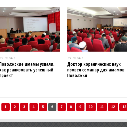
22.10.2015
21.10.2015
Поволжские имамы узнали,
Доктор коранических наук
как реализовать успешный
провел семинар для имамов
проект
Поволжья
1
2
3
4
5
6
7
8
9
10
11
12
13