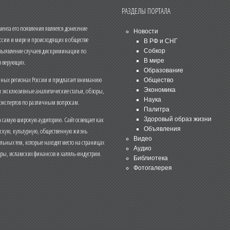
РАЗДЕЛЫ ПОРТАЛА
нта его появления является донесение
Новости
ссии и мире и происходящих в обществе
В РФ и СНГ
 выявление случаев дискриминации по
Собкор
В мире
 верующих.
Образование
чных регионах России и предлагает вниманию
Общество
и эксклюзивные аналитические статьи, обзоры,
Экономика
Наука
 экспертов по различным вопросам.
Палитра
 самую широкую аудиторию. Сайт освещает как
Здоровый образ жизни
Объявления
ескую, культурную, общественную жизнь
Видео
льных тем, которые находят место на страницах
Аудио
еры, исламских финансов и халяль-индустрии.
Библиотека
Фотогалерея