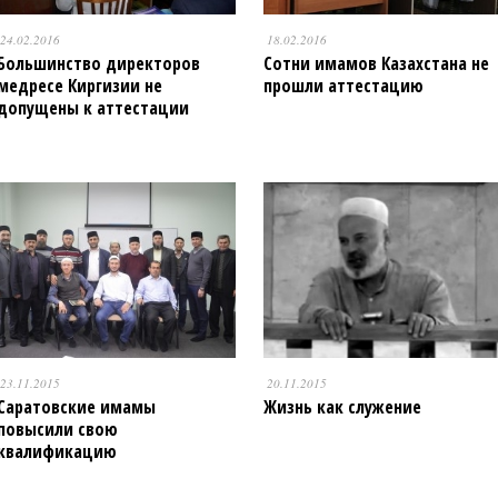
24.02.2016
18.02.2016
Большинство директоров
Сотни имамов Казахстана не
медресе Киргизии не
прошли аттестацию
допущены к аттестации
23.11.2015
20.11.2015
Саратовские имамы
Жизнь как служение
повысили свою
квалификацию