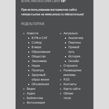
ВОЗРАСТНАЯ КАТЕГОРИЯ САЙТА
18+
При использовании материалов сайта
гиперссылка на
www.ansar.ru
обязательна!
РАЗДЕЛЫ ПОРТАЛА
Новости
Актуально
В РФ и СНГ
Аналитика
Собкор
Персоны
В мире
Прямой
Образование
путь
Общество
История
Экономика
Онлайн
Наука
О проекте
Палитра
Размещение
Здоровый
рекламы
образ жизни
RSS
Объявления
Контакты
Видео
Карта сайта
Аудио
Облако
Библиотека
тегов
Фотогалерея