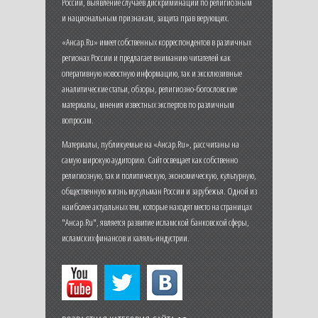
России, выявление случаев дискриминации по религиозным
и национальным признакам, защита прав верующих.
«Ансар.Ru» имеет собственных корреспондентов в различных
регионах России и предлагает вниманию читателей как
оперативную новостную информацию, так и эксклюзивные
аналитические статьи, обзоры, религиозно-богословские
материалы, мнения известных экспертов по различным
вопросам.
Материалы, публикуемые на «Ансар.Ru», рассчитаны на
самую широкую аудиторию. Сайт освещает как собственно
религиозную, так и политическую, экономическую, культурную,
общественную жизнь мусульман России и зарубежья. Одной из
наиболее актуальных тем, которые находят место на страницах
"Ансар.Ru", является развитие исламской банковской сферы,
исламских финансов и халяль-индустрии.