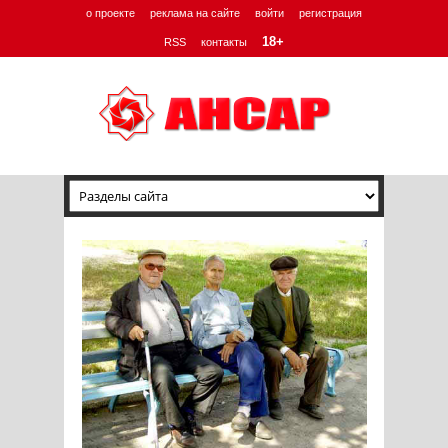
о проекте
реклама на сайте
войти
регистрация
18+
RSS
контакты