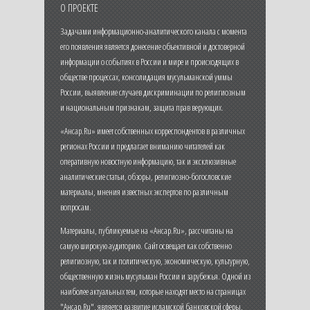
О ПРОЕКТЕ
Задачами информационно-аналитического канала с момента
его появления является донесение объективной и достоверной
информации о событиях в России и мире и происходящих в
обществе процессах, консолидация мусульманской уммы
России, выявление случаев дискриминации по религиозным
и национальным признакам, защита прав верующих.
«Ансар.Ru» имеет собственных корреспондентов в различных
регионах России и предлагает вниманию читателей как
оперативную новостную информацию, так и эксклюзивные
аналитические статьи, обзоры, религиозно-богословские
материалы, мнения известных экспертов по различным
вопросам.
Материалы, публикуемые на «Ансар.Ru», рассчитаны на
самую широкую аудиторию. Сайт освещает как собственно
религиозную, так и политическую, экономическую, культурную,
общественную жизнь мусульман России и зарубежья. Одной из
наиболее актуальных тем, которые находят место на страницах
"Ансар.Ru", является развитие исламской банковской сферы,