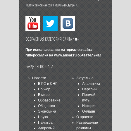
исламских финансов и халяль-индустрии.
ВОЗРАСТНАЯ КАТЕГОРИЯ САЙТА
18+
При использовании материалов сайта
гиперссылка на
www.ansar.ru
обязательна!
РАЗДЕЛЫ ПОРТАЛА
Новости
Актуально
В РФ и СНГ
Аналитика
Собкор
Персоны
В мире
Прямой
Образование
путь
Общество
История
Экономика
Онлайн
Наука
О проекте
Палитра
Размещение
Здоровый
рекламы