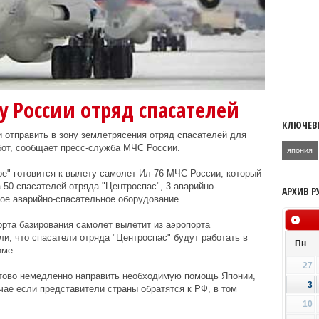
у России отряд спасателей
КЛЮЧЕВ
и отправить в зону землетрясения отряд спасателей для
бот, сообщает пресс-служба МЧС России.
япония
е" готовится к вылету самолет Ил-76 МЧС России, который
 50 спасателей отряда "Центроспас", 3 аварийно-
АРХИВ Р
ое аварийно-спасательное оборудование.
рта базирования самолет вылетит из аэропорта
и, что спасатели отряда "Центроспас" будут работать в
Пн
име.
27
тово немедленно направить необходимую помощь Японии,
3
чае если представители страны обратятся к РФ, в том
10