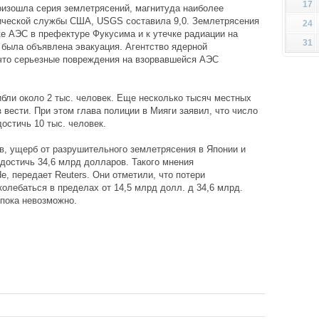
17
роизошла серия землетрясений, магнитуда наиболее
гической службы США, USGS составила 9,0. Землетрясения
24
ке АЭС в префектуре Фукусима и к утечке радиации на
31
 была объявлена эвакуация. Агентство ядерной
 что серьезные повреждения на взорвавшейся АЭС
ибли около 2 тыс. человек. Еще несколько тысяч местных
вести. При этом глава полиции в Мияги заявил, что число
остичь 10 тыс. человек.
, ущерб от разрушительного землетрясения в Японии и
достичь 34,6 млрд долларов. Такого мнения
, передает Reuters. Они отметили, что потери
колебаться в пределах от 14,5 млрд долл. д 34,6 млрд.
пока невозможно.