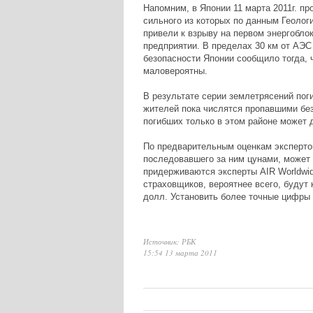
Напомним, в Японии 11 марта 2011г. п
сильного из которых по данным Геоло
привели к взрыву на первом энергобло
предприятии. В пределах 30 км от АЭС
безопасности Японии сообщило тогда,
маловероятны.
В результате серии землетрясений пог
жителей пока числятся пропавшими без 
погибших только в этом районе может д
По предварительным оценкам экспертов
последовавшего за ним цунами, может 
придерживаются эксперты AIR Worldwide
страховщиков, вероятнее всего, будут 
долл. Установить более точные цифры 
Источник: РБК
15:54 13 марта 2011