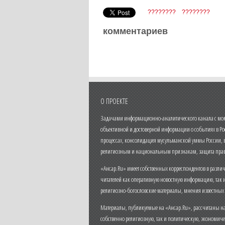
????????
????????
комментариев
О ПРОЕКТЕ
Задачами информационно-аналитического канала с моме
объективной и достоверной информации о событиях в Ро
процессах, консолидация мусульманской уммы России,
религиозным и национальным признакам, защита прав
«Ансар.Ru» имеет собственных корреспондентов в разли
читателей как оперативную новостную информацию, так 
религиозно-богословские материалы, мнения известных
Материалы, публикуемые на «Ансар.Ru», рассчитаны на
собственно религиозную, так и политическую, экономич