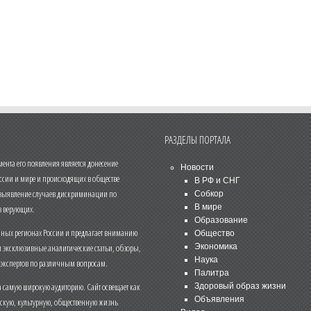
РАЗДЕЛЫ ПОРТАЛА
нта его появления является донесение
Новости
ссии и мире и происходящих в обществе
В РФ и СНГ
 выявление случаев дискриминации по
Собкор
В мире
 верующих.
Образование
чных регионах России и предлагает вниманию
Общество
и эксклюзивные аналитические статьи, обзоры,
Экономика
Наука
 экспертов по различным вопросам.
Палитра
 самую широкую аудиторию. Сайт освещает как
Здоровый образ жизни
Объявления
ескую, культурную, общественную жизнь