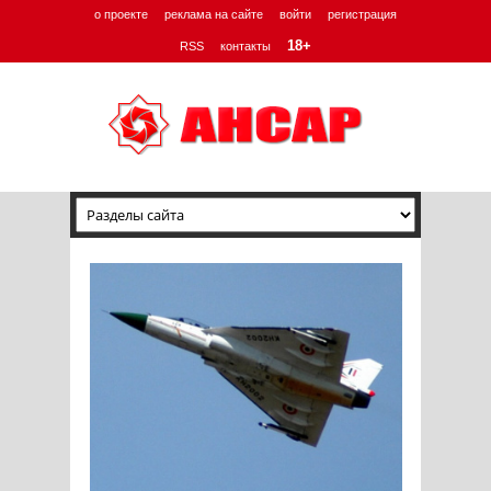
о проекте
реклама на сайте
войти
регистрация
18+
RSS
контакты