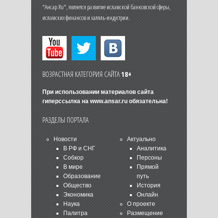
"Ансар.Ru", является развитие исламской банковской сферы,
исламских финансов и халяль-индустрии.
ВОЗРАСТНАЯ КАТЕГОРИЯ САЙТА
18+
При использовании материалов сайта
гиперссылка на
www.ansar.ru
обязательна!
РАЗДЕЛЫ ПОРТАЛА
Новости
Актуально
В РФ и СНГ
Аналитика
Собкор
Персоны
В мире
Прямой
Образование
путь
Общество
История
Экономика
Онлайн
Наука
О проекте
Палитра
Размещение