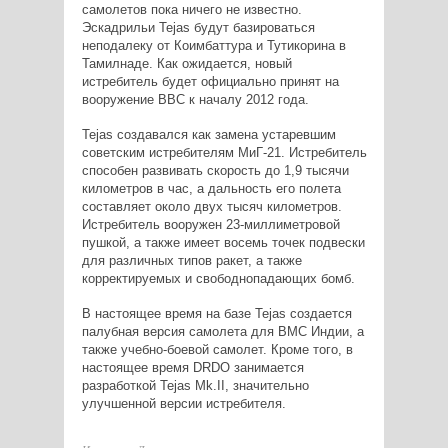
самолетов пока ничего не известно.
Эскадрильи Tejas будут базироваться
неподалеку от Коимбаттура и Тутикорина в
Тамилнаде. Как ожидается, новый
истребитель будет официально принят на
вооружение ВВС к началу 2012 года.
Tejas создавался как замена устаревшим
советским истребителям МиГ-21. Истребитель
способен развивать скорость до 1,9 тысячи
километров в час, а дальность его полета
составляет около двух тысяч километров.
Истребитель вооружен 23-миллиметровой
пушкой, а также имеет восемь точек подвески
для различных типов ракет, а также
корректируемых и свободнопадающих бомб.
В настоящее время на базе Tejas создается
палубная версия самолета для ВМС Индии, а
также учебно-боевой самолет. Кроме того, в
настоящее время DRDO занимается
разработкой Tejas Mk.II, значительно
улучшенной версии истребителя.