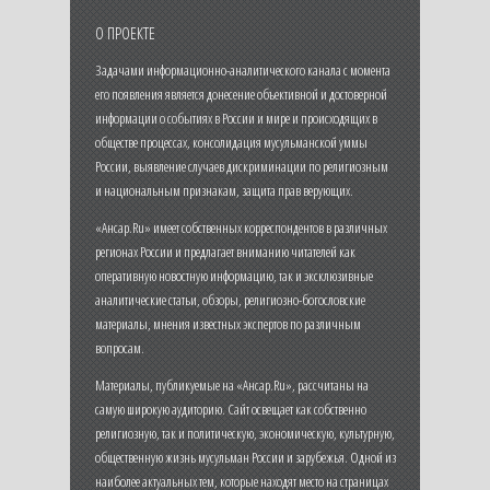
О ПРОЕКТЕ
Задачами информационно-аналитического канала с момента
его появления является донесение объективной и достоверной
информации о событиях в России и мире и происходящих в
обществе процессах, консолидация мусульманской уммы
России, выявление случаев дискриминации по религиозным
и национальным признакам, защита прав верующих.
«Ансар.Ru» имеет собственных корреспондентов в различных
регионах России и предлагает вниманию читателей как
оперативную новостную информацию, так и эксклюзивные
аналитические статьи, обзоры, религиозно-богословские
материалы, мнения известных экспертов по различным
вопросам.
Материалы, публикуемые на «Ансар.Ru», рассчитаны на
самую широкую аудиторию. Сайт освещает как собственно
религиозную, так и политическую, экономическую, культурную,
общественную жизнь мусульман России и зарубежья. Одной из
наиболее актуальных тем, которые находят место на страницах