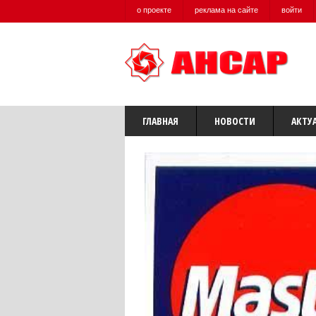
о проекте
реклама на сайте
войти
ГЛАВНАЯ
НОВОСТИ
АКТУ