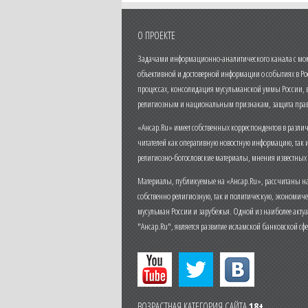
О ПРОЕКТЕ
Задачами информационно-аналитического канала с моме
объективной и достоверной информации о событиях в Ро
процессах, консолидация мусульманской уммы России,
религиозным и национальным признакам, защита прав
«Ансар.Ru» имеет собственных корреспондентов в разли
читателей как оперативную новостную информацию, так 
религиозно-богословские материалы, мнения известных
Материалы, публикуемые на «Ансар.Ru», рассчитаны на
собственно религиозную, так и политическую, экономич
мусульман России и зарубежья. Одной из наиболее актуа
"Ансар.Ru", является развитие исламской банковской сф
ВОЗРАСТНАЯ КАТЕГОРИЯ САЙТА
18+