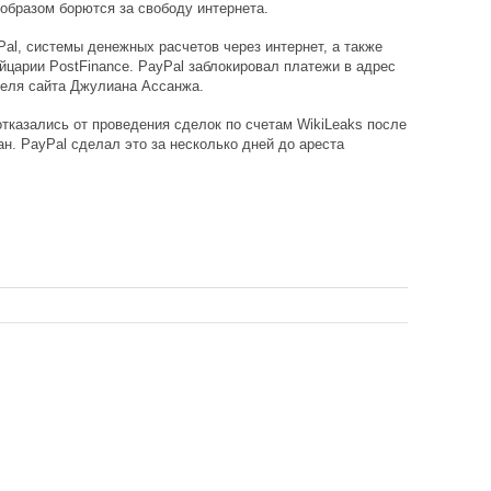
 образом борются за свободу интернета.
al, системы денежных расчетов через интернет, а также
царии PostFinance. PayPal заблокировал платежи в адрес
ателя сайта Джулиана Ассанжа.
 отказались от проведения сделок по счетам WikiLeaks после
н. PayPal сделал это за несколько дней до ареста