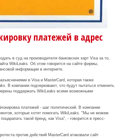
окировку платежей в адрес
дать в суд на производителя банковских карт Visa за то,
айта WikiLeaks. Об этом говорится на сайте фирмы,
нсовой информации в интернете.
разъяснениями в Visa и MasterCard, которая также
aks. В компании подчеркивают, что будут пытаться отменить
амерены поддержать WikiLeaks всеми возможными
блокировка платежей - шаг политический. В компании
лиентов, которые хотят помогать WikiLeaks. "Мы не можем
поцарапать такой бренд, как Visa", - говорится в пресс-
ротеста против действий MasterCard атаковали сайт