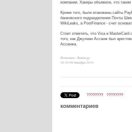
компании. Хакеры объявили, что таким
Кроме того, были атакованы сайты PayP
банковского подразделения Почты Швей
WikiLeaks, а PostFinance - счет основ
Стоит отметить, что Visa и MasterCard
того, как Джулиан Ассанж был арестова
Ассанжа.
Источник: Лента.ру
10:18 09 декабря 2010
????????
????????
комментариев