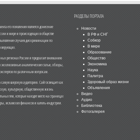
РАЗДЕЛЫ ПОРТАЛА
нта его появления является донесение
Новости
ссии и мире и происходящих в обществе
В РФ и СНГ
 выявление случаев дискриминации по
Собкор
В мире
 верующих.
Образование
чных регионах России и предлагает вниманию
Общество
и эксклюзивные аналитические статьи, обзоры,
Экономика
Наука
 экспертов по различным вопросам.
Палитра
 самую широкую аудиторию. Сайт освещает как
Здоровый образ жизни
Объявления
ескую, культурную, общественную жизнь
Видео
льных тем, которые находят место на страницах
Аудио
еры, исламских финансов и халяль-индустрии.
Библиотека
Фотогалерея