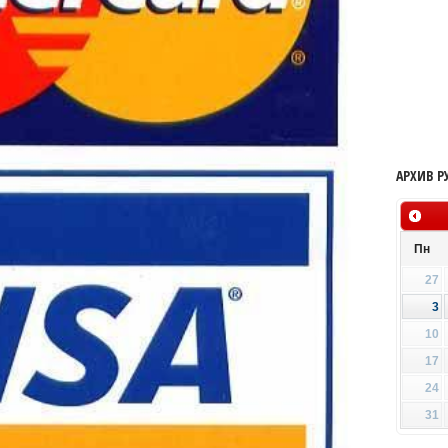
АРХИВ Р
Пн
27
3
10
17
24
31