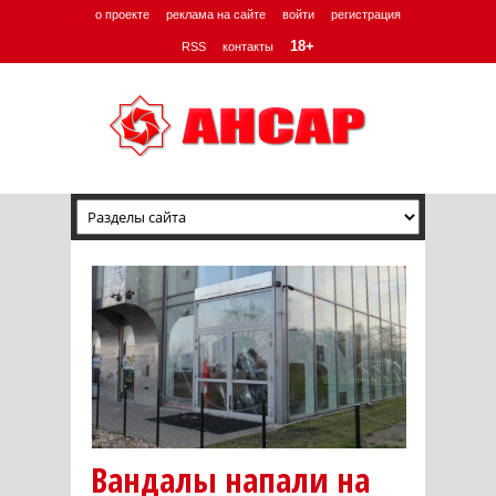
о проекте
реклама на сайте
войти
регистрация
18+
RSS
контакты
Вандалы напали на