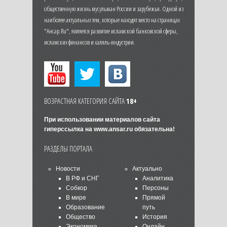
общественную жизнь мусульман России и зарубежья. Одной из
наиболее актуальных тем, которые находят место на страницах
"Ансар.Ru", является развитие исламской банковской сферы,
исламских финансов и халяль-индустрии.
ВОЗРАСТНАЯ КАТЕГОРИЯ САЙТА
18+
При использовании материалов сайта
гиперссылка на
www.ansar.ru
обязательна!
РАЗДЕЛЫ ПОРТАЛА
Новости
Актуально
В РФ и СНГ
Аналитика
Собкор
Персоны
В мире
Прямой
Образование
путь
Общество
История
Экономика
Онлайн