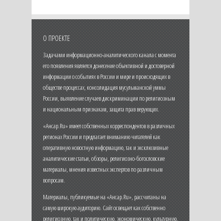
О ПРОЕКТЕ
Задачами информационно-аналитического канала с момента
его появления является донесение объективной и достоверной
информации о событиях в России и мире и происходящих в
обществе процессах, консолидация мусульманской уммы
России, выявление случаев дискриминации по религиозным
и национальным признакам, защита прав верующих.
«Ансар.Ru» имеет собственных корреспондентов в различных
регионах России и предлагает вниманию читателей как
оперативную новостную информацию, так и эксклюзивные
аналитические статьи, обзоры, религиозно-богословские
материалы, мнения известных экспертов по различным
вопросам.
Материалы, публикуемые на «Ансар.Ru», рассчитаны на
самую широкую аудиторию. Сайт освещает как собственно
религиозную, так и политическую, экономическую, культурную,