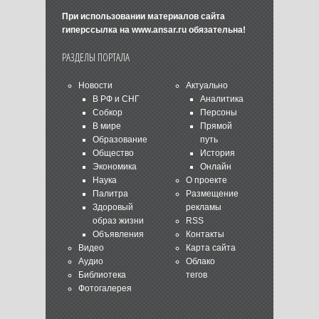
При использовании материалов сайта
гиперссылка на
www.ansar.ru
обязательна!
РАЗДЕЛЫ ПОРТАЛА
Новости
Актуально
В РФ и СНГ
Аналитика
Собкор
Персоны
В мире
Прямой
Образование
путь
Общество
История
Экономика
Онлайн
Наука
О проекте
Палитра
Размещение
Здоровый
рекламы
образ жизни
RSS
Объявления
Контакты
Видео
Карта сайта
Аудио
Облако
Библиотека
тегов
Фотогалерея