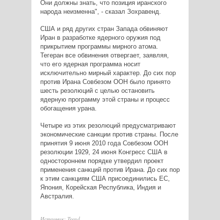
Они должны знать, что позиция иранского
народа неизменна", - сказал Зохравенд.
США и ряд других стран Запада обвиняют
Иран в разработке ядерного оружия под
прикрытием программы мирного атома.
Тегеран все обвинения отвергает, заявляя,
что его ядерная программа носит
исключительно мирный характер. До сих пор
против Ирана Совбезом ООН было принято
шесть резолюций с целью остановить
ядерную программу этой страны и процесс
обогащения урана.
Четыре из этих резолюций предусматривают
экономические санкции против страны. После
принятия 9 июня 2010 года Совбезом ООН
резолюции 1929, 24 июня Конгресс США в
одностороннем порядке утвердил проект
применения санкций против Ирана. До сих пор
к этим санкциям США присоединились ЕС,
Япония, Корейская Республика, Индия и
Австралия.
Источник: Trend