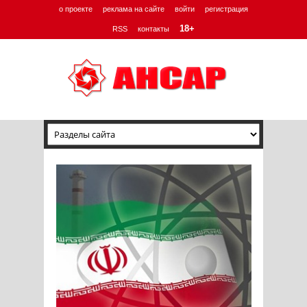
о проекте
реклама на сайте
войти
регистрация
18+
RSS
контакты