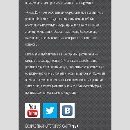
и национальным признакам, защита прав верующих.
«Ансар.Ru» имеет собственных корреспондентов в различных
регионах России и предлагает вниманию читателей как
оперативную новостную информацию, так и эксклюзивные
аналитические статьи, обзоры, религиозно-богословские
материалы, мнения известных экспертов по различным
вопросам.
Материалы, публикуемые на «Ансар.Ru», рассчитаны на
самую широкую аудиторию. Сайт освещает как собственно
религиозную, так и политическую, экономическую, культурную,
общественную жизнь мусульман России и зарубежья. Одной из
наиболее актуальных тем, которые находят место на страницах
"Ансар.Ru", является развитие исламской банковской сферы,
исламских финансов и халяль-индустрии.
ВОЗРАСТНАЯ КАТЕГОРИЯ САЙТА
18+