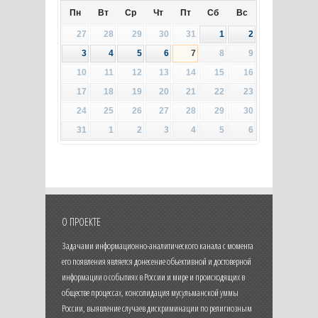
Пн
Вт
Ср
Чт
Пт
Сб
Вс
27
28
29
30
31
1
2
3
4
5
6
7
8
9
10
11
12
13
14
15
16
17
18
19
20
21
22
23
24
25
26
27
28
29
30
31
1
2
3
4
5
6
О ПРОЕКТЕ
Задачами информационно-аналитического канала с момента
его появления является донесение объективной и достоверной
информации о событиях в России и мире и происходящих в
обществе процессах, консолидация мусульманской уммы
России, выявление случаев дискриминации по религиозным