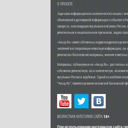
О ПРОЕКТЕ
Задачами информационно-аналитического канала с моме
объективной и достоверной информации о событиях в Ро
процессах, консолидация мусульманской уммы России,
религиозным и национальным признакам, защита прав
«Ансар.Ru» имеет собственных корреспондентов в разли
читателей как оперативную новостную информацию, так 
религиозно-богословские материалы, мнения известных
Материалы, публикуемые на «Ансар.Ru», рассчитаны на
собственно религиозную, так и политическую, экономич
мусульман России и зарубежья. Одной из наиболее актуа
"Ансар.Ru", является развитие исламской банковской сф
ВОЗРАСТНАЯ КАТЕГОРИЯ САЙТА
18+
При использовании материалов сайта г