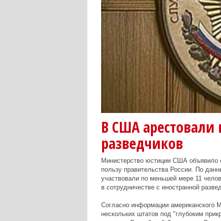
В США арестовали 
разведчиков
Министерство юстиции США объявило о
пользу правительства России. По дан
участвовали по меньшей мере 11 челов
в сотрудничестве с иностранной развед
Согласно информации американского М
нескольких штатов под "глубоким при