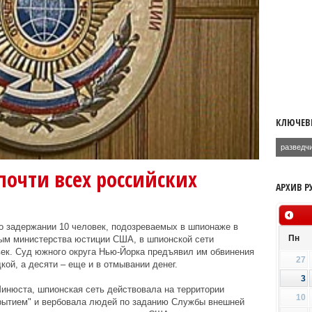
КЛЮЧЕВ
разведч
почти всех российских
АРХИВ Р
 задержании 10 человек, подозреваемых в шпионаже в
Пн
ным министерства юстиции США, в шпионской сети
ек. Суд южного округа Нью-Йорка предъявил им обвинения
27
кой, а десяти – еще и в отмывании денег.
3
инюста, шпионская сеть действовала на территории
10
крытием" и вербовала людей по заданию Службы внешней