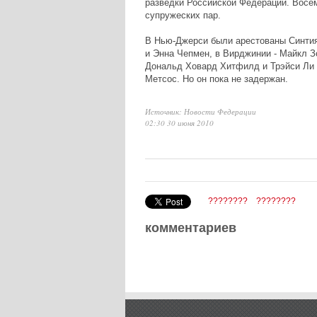
разведки Российской Федерации. Восе
супружеских пар.
В Нью-Джерси были арестованы Синтия
и Энна Чепмен, в Вирджинии - Майкл З
Дональд Ховард Хитфилд и Трэйси Ли 
Метсос. Но он пока не задержан.
Источник: Новости Федерации
02:30 30 июня 2010
????????
????????
комментариев