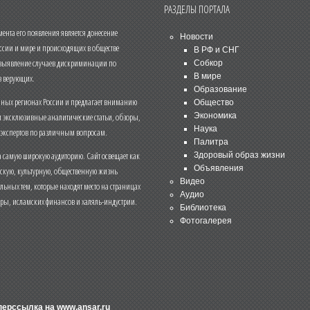
РАЗДЕЛЫ ПОРТАЛА
нта его появления является донесение
Новости
ссии и мире и происходящих в обществе
В РФ и СНГ
 выявление случаев дискриминации по
Собкор
В мире
 верующих.
Образование
чных регионах России и предлагает вниманию
Общество
и эксклюзивные аналитические статьи, обзоры,
Экономика
Наука
 экспертов по различным вопросам.
Палитра
 самую широкую аудиторию. Сайт освещает как
Здоровый образ жизни
Объявления
ескую, культурную, общественную жизнь
Видео
льных тем, которые находят место на страницах
Аудио
еры, исламских финансов и халяль-индустрии.
Библиотека
Фотогалерея
иперссылка на
www.ansar.ru