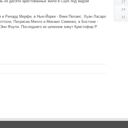
мь из десяти арестованных жили в США под видом
17
24
 и Ричард Мерфи, в Нью-Йорке - Вики Пелаес, Хуан Ласаро
31
оттоли, Патрисиа Миллз и Михаил Семенко, в Бостоне -
Энн Фоули. Последнего из шпионов зовут Кристофер Р.