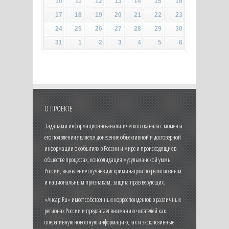
10
11
12
13
14
15
16
17
18
19
20
21
22
23
24
25
26
27
28
29
30
31
1
2
3
4
5
6
О ПРОЕКТЕ
Задачами информационно-аналитического канала с момента
его появления является донесение объективной и достоверной
информации о событиях в России и мире и происходящих в
обществе процессах, консолидация мусульманской уммы
России, выявление случаев дискриминации по религиозным
и национальным признакам, защита прав верующих.
«Ансар.Ru» имеет собственных корреспондентов в различных
регионах России и предлагает вниманию читателей как
оперативную новостную информацию, так и эксклюзивные