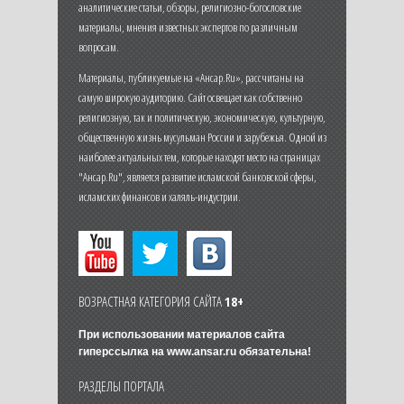
аналитические статьи, обзоры, религиозно-богословские
материалы, мнения известных экспертов по различным
вопросам.
Материалы, публикуемые на «Ансар.Ru», рассчитаны на
самую широкую аудиторию. Сайт освещает как собственно
религиозную, так и политическую, экономическую, культурную,
общественную жизнь мусульман России и зарубежья. Одной из
наиболее актуальных тем, которые находят место на страницах
"Ансар.Ru", является развитие исламской банковской сферы,
исламских финансов и халяль-индустрии.
ВОЗРАСТНАЯ КАТЕГОРИЯ САЙТА
18+
При использовании материалов сайта
гиперссылка на
www.ansar.ru
обязательна!
РАЗДЕЛЫ ПОРТАЛА