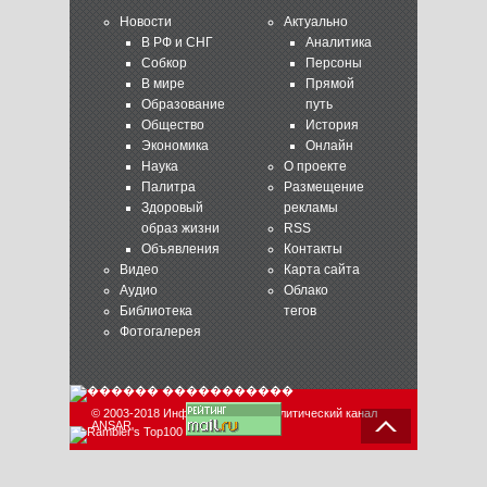
Новости
Актуально
В РФ и СНГ
Аналитика
Собкор
Персоны
В мире
Прямой
Образование
путь
Общество
История
Экономика
Онлайн
Наука
О проекте
Палитра
Размещение
Здоровый
рекламы
образ жизни
RSS
Объявления
Контакты
Видео
Карта сайта
Аудио
Облако
Библиотека
тегов
Фотогалерея
© 2003-2018 Информационно-аналитический канал
ANSAR