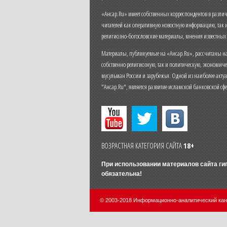
«Ансар.Ru» имеет собственных корреспондентов в разли
читателей как оперативную новостную информацию, так 
религиозно-богословские материалы, мнения известных
Материалы, публикуемые на «Ансар.Ru», рассчитаны на
собственно религиозную, так и политическую, экономич
мусульман России и зарубежья. Одной из наиболее актуа
"Ансар.Ru", является развитие исламской банковской сф
ВОЗРАСТНАЯ КАТЕГОРИЯ САЙТА
18+
При использовании материалов сайта г
обязательна!
© 2003-2018 Информационно-аналитический ка