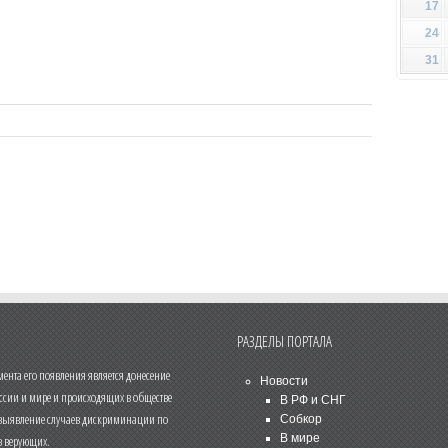
17
24
31
РАЗДЕЛЫ ПОРТАЛА
нта его появления является донесение
Новости
ссии и мире и происходящих в обществе
В РФ и СНГ
 выявление случаев дискриминации по
Собкор
В мире
 верующих.