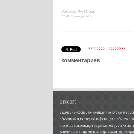
Источник: Эхо Москвы
17:46 07 января 2011
????????
????????
комментариев
О ПРОЕКТЕ
Задачами информационно-аналитического канала с моме
объективной и достоверной информации о событиях в Ро
процессах, консолидация мусульманской уммы России,
религиозным и национальным признакам, защита прав