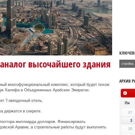
КЛЮЧЕВ
 аналог высочайшего здания
стройка
АРХИВ Р
тный многофункциональный комплекс, который будет похож
рдж Халифа в Объединенных Арабских Эмиратах.
ет 7-звездочный отель.
Пн
а держатся в секрете.
27
3
 полтора миллиарда долларов. Финансировать
довской Аравии, а строительные работы будут выполнять
10