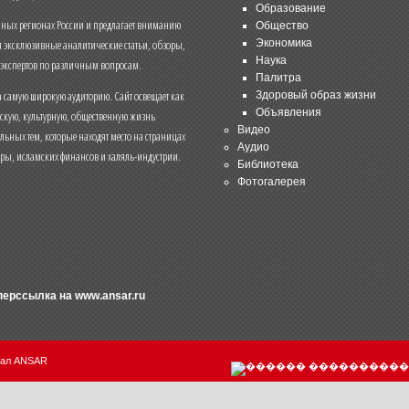
Образование
чных регионах России и предлагает вниманию
Общество
и эксклюзивные аналитические статьи, обзоры,
Экономика
Наука
 экспертов по различным вопросам.
Палитра
 самую широкую аудиторию. Сайт освещает как
Здоровый образ жизни
Объявления
ескую, культурную, общественную жизнь
Видео
льных тем, которые находят место на страницах
Аудио
еры, исламских финансов и халяль-индустрии.
Библиотека
Фотогалерея
иперссылка на
www.ansar.ru
нал ANSAR