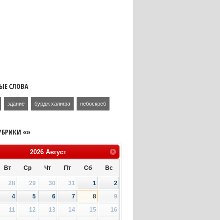
ЫЕ СЛОВА
здание
бурдж халифа
небоскреб
УБРИКИ «»
2026
Август
Вт
Ср
Чт
Пт
Сб
Вс
28
29
30
31
1
2
4
5
6
7
8
9
11
12
13
14
15
16