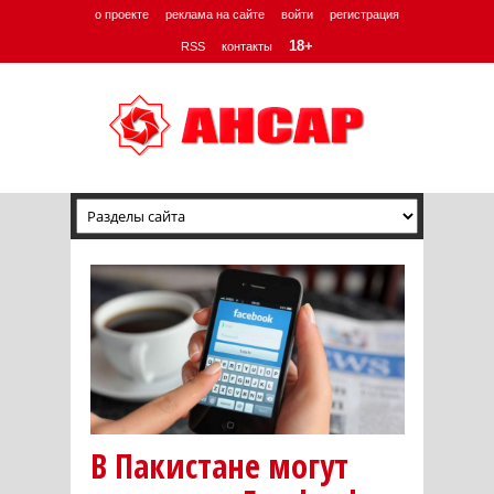
о проекте
реклама на сайте
войти
регистрация
18+
RSS
контакты
В Пакистане могут