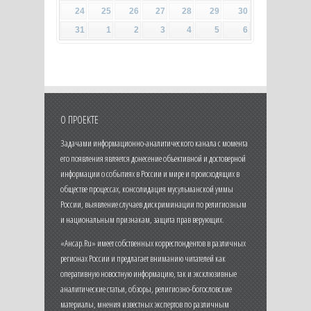
24
25
26
27
28
29
30
31
1
2
3
4
5
6
О ПРОЕКТЕ
Задачами информационно-аналитического канала с момента
его появления является донесение объективной и достоверной
информации о событиях в России и мире и происходящих в
обществе процессах, консолидация мусульманской уммы
России, выявление случаев дискриминации по религиозным
и национальным признакам, защита прав верующих.
«Ансар.Ru» имеет собственных корреспондентов в различных
регионах России и предлагает вниманию читателей как
оперативную новостную информацию, так и эксклюзивные
аналитические статьи, обзоры, религиозно-богословские
материалы, мнения известных экспертов по различным