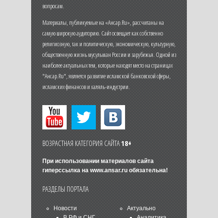
вопросам.
Материалы, публикуемые на «Ансар.Ru», рассчитаны на
самую широкую аудиторию. Сайт освещает как собственно
религиозную, так и политическую, экономическую, культурную,
общественную жизнь мусульман России и зарубежья. Одной из
наиболее актуальных тем, которые находят место на страницах
"Ансар.Ru", является развитие исламской банковской сферы,
исламских финансов и халяль-индустрии.
ВОЗРАСТНАЯ КАТЕГОРИЯ САЙТА
18+
При использовании материалов сайта
гиперссылка на
www.ansar.ru
обязательна!
РАЗДЕЛЫ ПОРТАЛА
Новости
Актуально
В РФ и СНГ
Аналитика