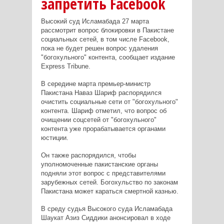
запретить Facebook
Высокий суд Исламабада 27 марта
рассмотрит вопрос блокировки в Пакистане
социальных сетей, в том числе Facebook,
пока не будет решен вопрос удаления
"богохульного" контента, сообщает издание
Express Tribune.
В середине марта премьер-министр
Пакистана Наваз Шариф распорядился
очистить социальные сети от "богохульного"
контента. Шариф отметил, что вопрос об
очищении соцсетей от "богохульного"
контента уже прорабатывается органами
юстиции.
Он также распорядился, чтобы
уполномоченные пакистанские органы
подняли этот вопрос с представителями
зарубежных сетей. Богохульство по законам
Пакистана может караться смертной казнью.
В среду судья Высокого суда Исламабада
Шаукат Азиз Сиддики анонсировал в ходе