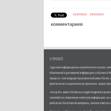
????????
????????
комментариев
О ПРОЕКТЕ
Задачами информационно-аналитического канала с моме
объективной и достоверной информации о событиях в Ро
процессах, консолидация мусульманской уммы России,
религиозным и национальным признакам, защита прав
«Ансар.Ru» имеет собственных корреспондентов в разли
читателей как оперативную новостную информацию, так 
религиозно-богословские материалы, мнения известных