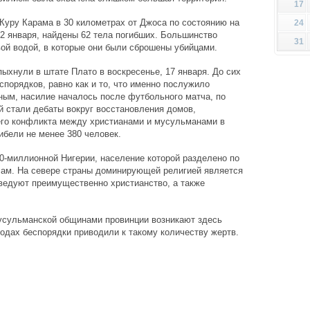
17
Куру Карама в 30 километрах от Джоса по состоянию на
24
22 января, найдены 62 тела погибших. Большинство
31
вой водой, в которые они были сброшены убийцами.
ыхнули в штате Плато в воскресенье, 17 января. До сих
спорядков, равно как и то, что именно послужило
ным, насилие началось после футбольного матча, по
й стали дебаты вокруг восстановления домов,
го конфликта между христианами и мусульманами в
ибели не менее 380 человек.
0-миллионной Нигерии, население которой разделено по
лам. На севере страны доминирующей религией является
оведуют преимущественно христианство, а также
усульманской общинами провинции возникают здесь
годах беспорядки приводили к такому количеству жертв.