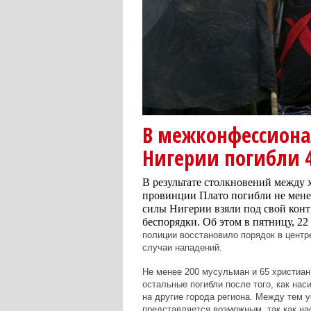
В межконфессиона
Нигерии погибли 
В результате столкновений между
провинции Плато погибли не мене
силы Нигерии взяли под свой конт
беспорядки. Об этом в пятницу, 22
полиции восстановило порядок в центр
случаи нападений.
Не менее 200 мусульман и 65 христиан
остальные погибли после того, как нас
на другие города региона. Между тем у
представляется возможным, так как н