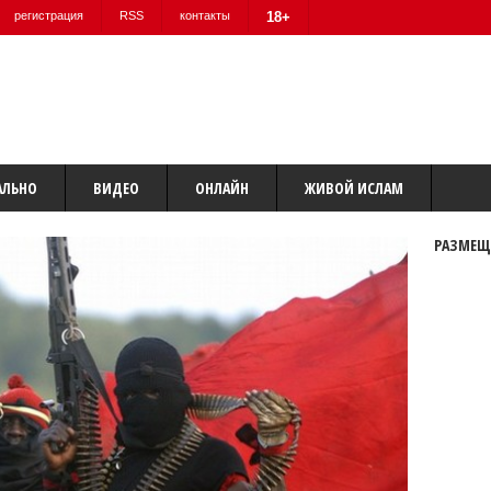
регистрация
RSS
контакты
18+
АЛЬНО
ВИДЕО
ОНЛАЙН
ЖИВОЙ ИСЛАМ
РАЗМЕЩ