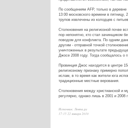
По сообщениям AFP, только в деревне 
13:00 московского времени в пятницу, 
трупов извлечены из колодцев с питье
Столкновения на религиозной почве всп
пор непонятно, кто стал зачинщиком бе
поводом для конфликта. По одним дан
другим - отправной точкой столкновени
уничтоженных в результате предыдуще
Джосе 2008 году. Тогда сообщалось о г
Провинция Джос находится в центре 15
религиозному признаку примерно попо
ислам, в то время как жители юга исп
традиционные местные верования.
Столкновения между христианской и м
регулярно, однако лишь в 2001 и 2008 
Источник: Лента.ру
17:15 22 января 2010