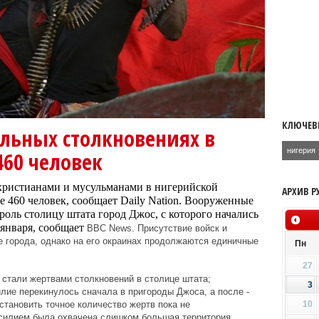
КЛЮЧЕВ
льных столкновениях в
нигерия
460 человек
 христианами и мусульманами в нигерийской
АРХИВ Р
е 460 человек, сообщает
Daily Nation. Вооруженные
роль столицу штата город Джос, с которого начались
 января, сообщает
BBC News. Присутствие войск и
е города, однако на его окраинах продолжаются единичные
Пн
27
 стали жертвами столкновений в столице штата;
3
илие перекинулось сначала в пригороды Джоса, а после -
становить точное количество жертв пока не
10
асилием была охвачена слишком большая территория.