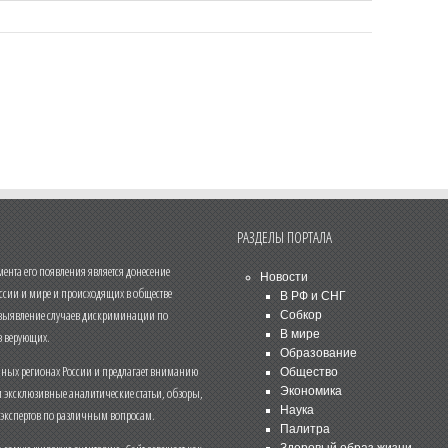
РАЗДЕЛЫ ПОРТАЛА
нта его появления является донесение
Новости
ссии и мире и происходящих в обществе
В РФ и СНГ
 выявление случаев дискриминации по
Собкор
В мире
 верующих.
Образование
чных регионах России и предлагает вниманию
Общество
и эксклюзивные аналитические статьи, обзоры,
Экономика
Наука
 экспертов по различным вопросам.
Палитра
Здоровый образ жизни