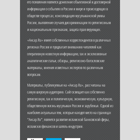
его появления является донесение объективной и достоверной
информации о событиях в России и мире и происходящих в
обществе процессах, консолидация мусульманской уммы
России, выявление случаев дискриминации по религиозным
и национальным признакам, защита прав верующих.
«Ансар.Ru» имеет собственных корреспондентов в различных
регионах России и предлагает вниманию читателей как
оперативную новостную информацию, так и эксклюзивные
аналитические статьи, обзоры, религиозно-богословские
материалы, мнения известных экспертов по различным
вопросам.
Материалы, публикуемые на «Ансар.Ru», рассчитаны на
самую широкую аудиторию. Сайт освещает как собственно
религиозную, так и политическую, экономическую, культурную,
общественную жизнь мусульман России и зарубежья. Одной из
наиболее актуальных тем, которые находят место на страницах
"Ансар.Ru", является развитие исламской банковской сферы,
исламских финансов и халяль-индустрии.