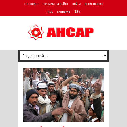
о проекте
реклама на сайте
войти
регистрация
18+
RSS
контакты