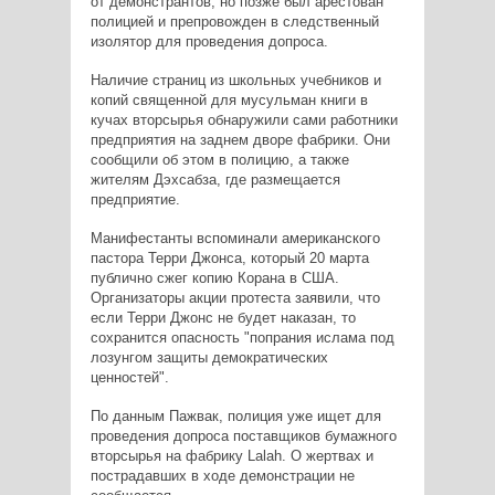
от демонстрантов, но позже был арестован
полицией и препровожден в следственный
изолятор для проведения допроса.
Наличие страниц из школьных учебников и
копий священной для мусульман книги в
кучах вторсырья обнаружили сами работники
предприятия на заднем дворе фабрики. Они
сообщили об этом в полицию, а также
жителям Дэхсабза, где размещается
предприятие.
Манифестанты вспоминали американского
пастора Терри Джонса, который 20 марта
публично сжег копию Корана в США.
Организаторы акции протеста заявили, что
если Терри Джонс не будет наказан, то
сохранится опасность "попрания ислама под
лозунгом защиты демократических
ценностей".
По данным Пажвак, полиция уже ищет для
проведения допроса поставщиков бумажного
вторсырья на фабрику Lalah. О жертвах и
пострадавших в ходе демонстрации не