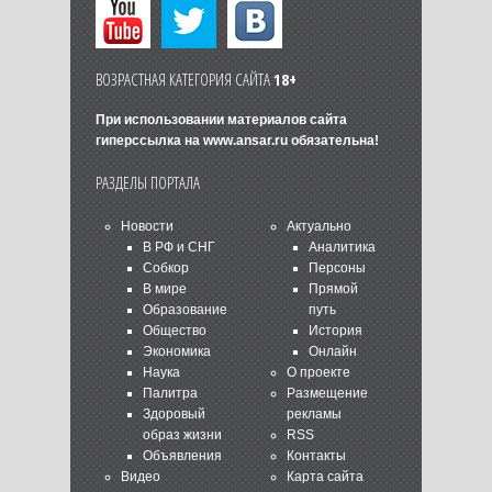
ВОЗРАСТНАЯ КАТЕГОРИЯ САЙТА
18+
При использовании материалов сайта
гиперссылка на
www.ansar.ru
обязательна!
РАЗДЕЛЫ ПОРТАЛА
Новости
Актуально
В РФ и СНГ
Аналитика
Собкор
Персоны
В мире
Прямой
Образование
путь
Общество
История
Экономика
Онлайн
Наука
О проекте
Палитра
Размещение
Здоровый
рекламы
образ жизни
RSS
Объявления
Контакты
Видео
Карта сайта