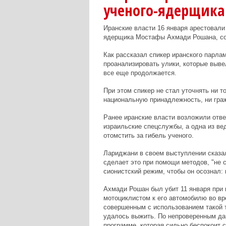
ученого-ядерщика
Иранские власти 16 января арестовали
ядерщика Мостафы Ахмади Рошана, соо
Как рассказал спикер иранского парла
проанализировать улики, которые выве
все еще продолжается.
При этом спикер не стал уточнять ни т
национальную принадлежность, ни гра
Ранее иранские власти возложили отве
израильские спецслужбы, а одна из ве
отомстить за гибель ученого.
Лариджани в своем выступлении сказал
сделает это при помощи методов, "не 
сионистский режим, чтобы он осознал: п
Ахмади Рошан был убит 11 января при
мотоциклистом к его автомобилю во вр
совершенным с использованием такой т
удалось выжить. По непроверенным да
программе, которая сильно беспокоит 