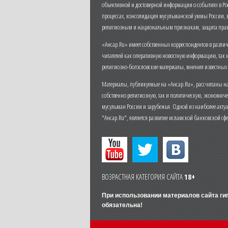
объективной и достоверной информации о событиях в Ро
процессах, консолидация мусульманской уммы России,
религиозным и национальным признакам, защита прав
«Ансар.Ru» имеет собственных корреспондентов в разли
читателей как оперативную новостную информацию, так 
религиозно-богословские материалы, мнения известных
Материалы, публикуемые на «Ансар.Ru», рассчитаны на
собственно религиозную, так и политическую, экономич
мусульман России и зарубежья. Одной из наиболее актуа
"Ансар.Ru", является развитие исламской банковской сф
ВОЗРАСТНАЯ КАТЕГОРИЯ САЙТА
18+
При использовании материалов сайта г
обязательна!