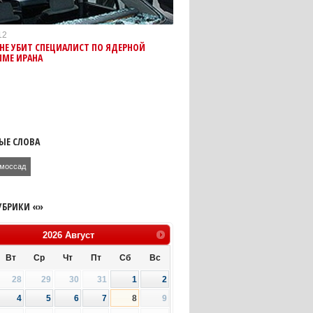
12
АНЕ УБИТ СПЕЦИАЛИСТ ПО ЯДЕРНОЙ
ММЕ ИРАНА
ЫЕ СЛОВА
моссад
УБРИКИ «»
2026
Август
Вт
Ср
Чт
Пт
Сб
Вс
28
29
30
31
1
2
4
5
6
7
8
9