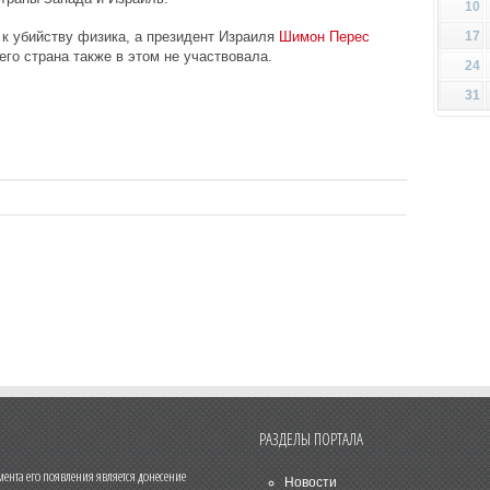
10
17
к убийству физика, а президент Израиля
Шимон Перес
 его страна также в этом не участвовала.
24
31
РАЗДЕЛЫ ПОРТАЛА
нта его появления является донесение
Новости