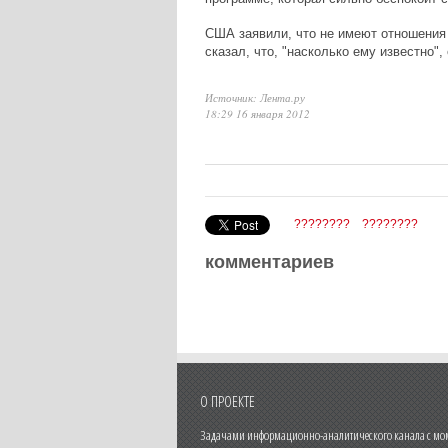
США заявили, что не имеют отношения 
сказал, что, "насколько ему известно",
Источник: Лента.ру
18:29 16 января 2012
????????
????????
комментариев
О ПРОЕКТЕ
Задачами информационно-аналитического канала с моме