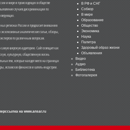
ссии и мире и происходящих в обществе
В РФ и СНГ
 выявление случаев дискриминации по
Собкор
В мире
 верующих.
Образование
чных регионах России и предлагает вниманию
Общество
и эксклюзивные аналитические статьи, обзоры,
Экономика
Наука
 экспертов по различным вопросам.
Палитра
 самую широкую аудиторию. Сайт освещает как
Здоровый образ жизни
Объявления
ескую, культурную, общественную жизнь
Видео
льных тем, которые находят место на страницах
Аудио
еры, исламских финансов и халяль-индустрии.
Библиотека
Фотогалерея
иперссылка на
www.ansar.ru