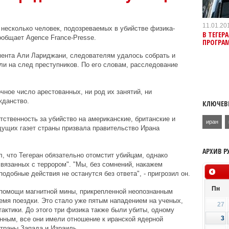
11.01.20
 несколько человек, подозреваемых в убийстве физика-
В ТЕГЕР
бщает Agence France-Presse.
ПРОГРА
мента Али Лариджани, следователям удалось собрать и
ли на след преступников. По его словам, расследование
очное число арестованных, ни род их занятий, ни
жданство.
КЛЮЧЕВ
тственность за убийство на американские, британские и
иран
дущих газет страны призвала правительство Ирана
АРХИВ Р
, что Тегеран обязательно отомстит убийцам, однако
связанных с террором". "Мы, без сомнений, накажем
одобные действия не останутся без ответа", - пригрозил он.
Пн
 помощи магнитной мины, прикрепленной неопознанным
емя поездки. Это стало уже пятым нападением на ученых,
27
актики. До этого три физика также были убиты, одному
3
нным, все они имели отношение к иранской ядерной
страны Запада и Израиль.