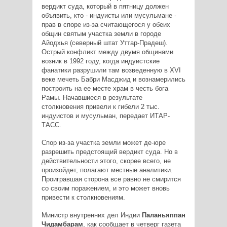
вердикт суда, который в пятницу должен
объявить, кто - индуисты или мусульмане -
прав в споре из-за считающегося у обеих
общин святым участка земли в городе
Айодхья (северный штат Уттар-Прадеш).
Острый конфликт между двумя общинами
возник в 1992 году, когда индуистские
фанатики разрушили там возведенную в ХVI
веке мечеть Бабри Масджид и вознамерились
построить на ее месте храм в честь бога
Рамы. Начавшиеся в результате
столкновения привели к гибели 2 тыс.
индуистов и мусульман, передает ИТАР-
ТАСС.
Спор из-за участка земли может де-юре
разрешить предстоящий вердикт суда. Но в
действительности этого, скорее всего, не
произойдет, полагают местные аналитики.
Проигравшая сторона все равно не смирится
со своим поражением, и это может вновь
привести к столкновениям.
Министр внутренних дел Индии
Паланьяппан
Чидамбарам
, как сообщает в четверг газета