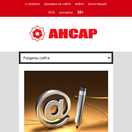
о проекте
реклама на сайте
войти
регистрация
18+
RSS
контакты