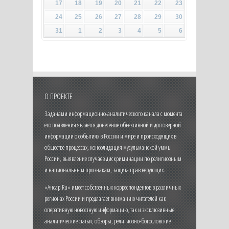
17
18
19
20
21
22
23
24
25
26
27
28
29
30
31
1
2
3
4
5
6
О ПРОЕКТЕ
Задачами информационно-аналитического канала с момента
его появления является донесение объективной и достоверной
информации о событиях в России и мире и происходящих в
обществе процессах, консолидация мусульманской уммы
России, выявление случаев дискриминации по религиозным
и национальным признакам, защита прав верующих.
«Ансар.Ru» имеет собственных корреспондентов в различных
регионах России и предлагает вниманию читателей как
оперативную новостную информацию, так и эксклюзивные
аналитические статьи, обзоры, религиозно-богословские