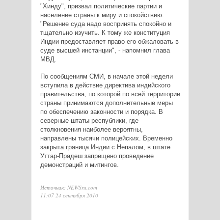
"Хинду", призвал политические партии и
население страны к миру и спокойствию.
"Решение суда надо воспринять спокойно и
тщательно изучить. К тому же конституция
Индии предоставляет право его обжаловать в
суде высшей инстанции", - напомнил глава
МВД.
По сообщениям СМИ, в начале этой недели
вступила в действие директива индийского
правительства, по которой по всей территории
страны принимаются дополнительные меры
по обеспечению законности и порядка. В
северные штаты республики, где
столкновения наиболее вероятны,
направлены тысячи полицейских. Временно
закрыта граница Индии с Непалом, в штате
Уттар-Прадеш запрещено проведение
демонстраций и митингов.
Источник: NEWSru.com
11:07 24 сентября 2010