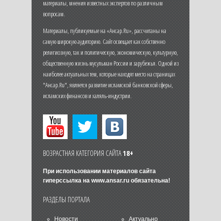
материалы, мнения известных экспертов по различным
вопросам.
Материалы, публикуемые на «Ансар.Ru», рассчитаны на
самую широкую аудиторию. Сайт освещает как собственно
религиозную, так и политическую, экономическую, культурную,
общественную жизнь мусульман России и зарубежья. Одной из
наиболее актуальных тем, которые находят место на страницах
"Ансар.Ru", является развитие исламской банковской сферы,
исламских финансов и халяль-индустрии.
ВОЗРАСТНАЯ КАТЕГОРИЯ САЙТА
18+
При использовании материалов сайта
гиперссылка на
www.ansar.ru
обязательна!
РАЗДЕЛЫ ПОРТАЛА
Новости
Актуально