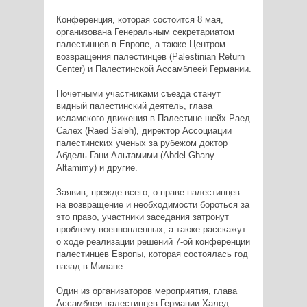
Конференция, которая состоится 8 мая,
организована Генеральным секретариатом
палестинцев в Европе, а также Центром
возвращения палестинцев (Palestinian Return
Center) и Палестинской Ассамблеей Германии.
Почетными участниками съезда станут
видный палестинский деятель, глава
исламского движения в Палестине шейх Раед
Салех (Raed Saleh), директор Ассоциации
палестинских ученых за рубежом доктор
Абдель Гани Альтамими (Abdel Ghany
Altamimy) и другие.
Заявив, прежде всего, о праве палестинцев
на возвращение и необходимости бороться за
это право, участники заседания затронут
проблему военнопленных, а также расскажут
о ходе реализации решений 7-ой конференции
палестинцев Европы, которая состоялась год
назад в Милане.
Один из организаторов мероприятия, глава
Ассамблеи палестинцев Германии Халед