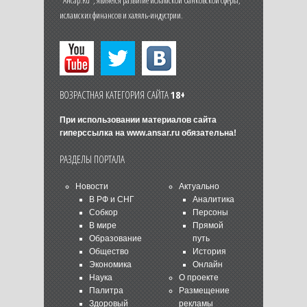
исламских финансов и халяль-индустрии.
ВОЗРАСТНАЯ КАТЕГОРИЯ САЙТА
18+
При использовании материалов сайта
гиперссылка на
www.ansar.ru
обязательна!
РАЗДЕЛЫ ПОРТАЛА
Новости
Актуально
В РФ и СНГ
Аналитика
Собкор
Персоны
В мире
Прямой
Образование
путь
Общество
История
Экономика
Онлайн
Наука
О проекте
Палитра
Размещение
Здоровый
рекламы