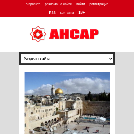
о проекте
реклама на сайте
войти
регистрация
18+
RSS
контакты