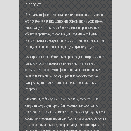
О ПРОЕКТЕ
Задачами информационно-аналитического канала с момента
его появления является донесение объективной и достоверной
информации о событиях в России и мире и происходящих в
обществе процессах, консолидация мусульманской уммы
России, выявление случаев дискриминации по религиозным
и национальным признакам, защита прав верующих.
«Ансар.Ru» имеет собственных корреспондентов в различных
регионах России и предлагает вниманию читателей как
оперативную новостную информацию, так и эксклюзивные
аналитические статьи, обзоры, религиозно-богословские
материалы, мнения известных экспертов по различным
вопросам.
Материалы, публикуемые на «Ансар.Ru», рассчитаны на
самую широкую аудиторию. Сайт освещает как собственно
религиозную, так и политическую, экономическую, культурную,
общественную жизнь мусульман России и зарубежья. Одной из
наиболее актуальных тем, которые находят место на страницах
"Ансар.Ru", является развитие исламской банковской сферы,