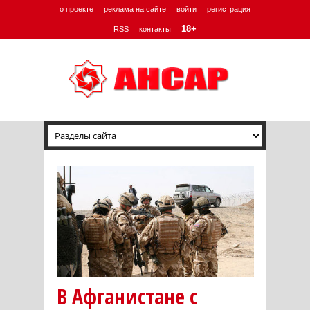
о проекте
реклама на сайте
войти
регистрация
18+
RSS
контакты
В Афганистане с