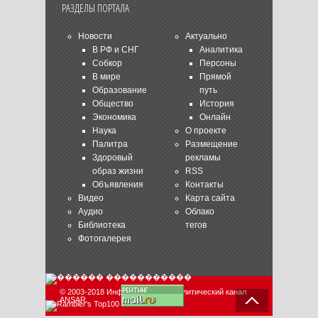
РАЗДЕЛЫ ПОРТАЛА
Новости
Актуально
В РФ и СНГ
Аналитика
Собкор
Персоны
В мире
Прямой
Образование
путь
Общество
История
Экономика
Онлайн
Наука
О проекте
Палитра
Размещение
Здоровый
рекламы
образ жизни
RSS
Объявления
Контакты
Видео
Карта сайта
Аудио
Облако
Библиотека
тегов
Фотогалерея
© 2003-2018 Информационно-аналитический канал
ANSAR