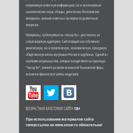
оперативную новостную информацию, так и эксклюзивные
аналитические статьи, обзоры, религиозно-богословские
материалы, мнения известных экспертов по различным
вопросам.
Материалы, публикуемые на «Ансар.Ru», рассчитаны на
самую широкую аудиторию. Сайт освещает как собственно
религиозную, так и политическую, экономическую, культурную,
общественную жизнь мусульман России и зарубежья. Одной из
наиболее актуальных тем, которые находят место на страницах
"Ансар.Ru", является развитие исламской банковской сферы,
исламских финансов и халяль-индустрии.
ВОЗРАСТНАЯ КАТЕГОРИЯ САЙТА
18+
При использовании материалов сайта
гиперссылка на
www.ansar.ru
обязательна!