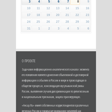
3
4
5
6
7
8
9
10
11
12
13
14
15
16
17
18
19
20
21
22
23
24
25
26
27
28
29
30
31
1
2
3
4
5
6
О ПРОЕКТЕ
Задачами информационно-аналитического канала с момента
его появления является донесение объективной и достоверной
информации о событиях в России и мире и происходящих в
обществе процессах, консолидация мусульманской уммы
России, выявление случаев дискриминации по религиозным
и национальным признакам, защита прав верующих.
«Ансар.Ru» имеет собственных корреспондентов в различных
регионах России и предлагает вниманию читателей как