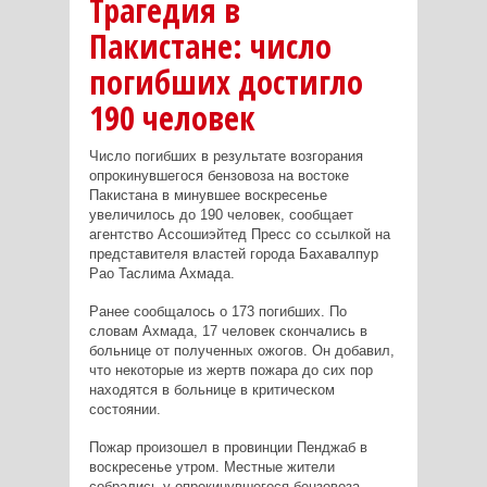
Трагедия в
Пакистане: число
погибших достигло
190 человек
Число погибших в результате возгорания
опрокинувшегося бензовоза на востоке
Пакистана в минувшее воскресенье
увеличилось до 190 человек, сообщает
агентство Ассошиэйтед Пресс со ссылкой на
представителя властей города Бахавалпур
Рао Таслима Ахмада.
Ранее сообщалось о 173 погибших. По
словам Ахмада, 17 человек скончались в
больнице от полученных ожогов. Он добавил,
что некоторые из жертв пожара до сих пор
находятся в больнице в критическом
состоянии.
Пожар произошел в провинции Пенджаб в
воскресенье утром. Местные жители
собрались у опрокинувшегося бензовоза,