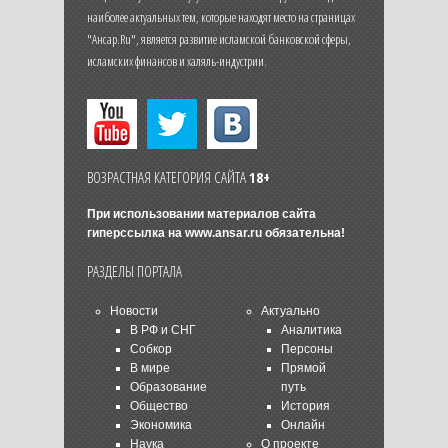
наиболее актуальных тем, которые находят место на страницах
"Ансар.Ru", является развитие исламской банковской сферы,
исламских финансов и халяль-индустрии.
ВОЗРАСТНАЯ КАТЕГОРИЯ САЙТА
18+
При использовании материалов сайта
гиперссылка на
www.ansar.ru
обязательна!
РАЗДЕЛЫ ПОРТАЛА
Новости
Актуально
В РФ и СНГ
Аналитика
Собкор
Персоны
В мире
Прямой
Образование
путь
Общество
История
Экономика
Онлайн
Наука
О проекте