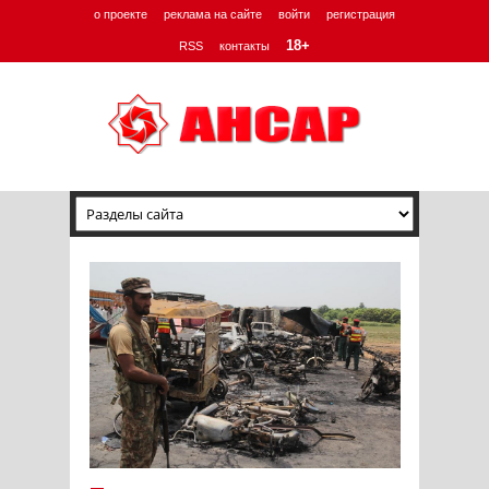
о проекте
реклама на сайте
войти
регистрация
18+
RSS
контакты