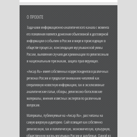
О ПРОЕКТЕ
Задачами информационно-аналитического канала с момента
его появления является донесение объективной и достоверной
информации о событиях в России и мире и происходящих в
обществе процессах, консолидация мусульманской уммы
России, выявление случаев дискриминации по религиозным
и национальным признакам, защита прав верующих.
«Ансар.Ru» имеет собственных корреспондентов в различных
регионах России и предлагает вниманию читателей как
оперативную новостную информацию, так и эксклюзивные
аналитические статьи, обзоры, религиозно-богословские
материалы, мнения известных экспертов по различным
вопросам.
Материалы, публикуемые на «Ансар.Ru», рассчитаны на
самую широкую аудиторию. Сайт освещает как собственно
религиозную, так и политическую, экономическую, культурную,
общественную жизнь мусульман России и зарубежья. Одной из