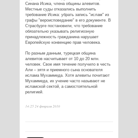
Синана Исика, члена общины алевитов.
Местные суды отказались выполнить
требование Исика: убрать запись "ислам" из
графы "вероисповедание" в его документе. В
Страсбурге постановили, что требование
обязательно указывать религиозную
принадлежность гражданина нарушает
Европейскую конвенцию прав человека.
По разным данным, турецкая община
алевитов насчитывает от 10 до 20 млн.
человек. Свое имя течение получило в честь
Али – зятя и приемного сына основателя
ислама Мухаммеда. Хотя алевиты почитают
Мухаммеда, их учение часто называют не
исламской сектой, а самостоятельной
религией.
14:25 24 февраля 2010