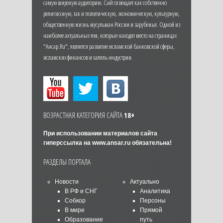
самую широкую аудиторию. Сайт освещает как собственно
религиозную, так и политическую, экономическую, культурную,
общественную жизнь мусульман России и зарубежья. Одной из
наиболее актуальных тем, которые находят место на страницах
"Ансар.Ru", является развитие исламской банковской сферы,
исламских финансов и халяль-индустрии.
ВОЗРАСТНАЯ КАТЕГОРИЯ САЙТА
18+
При использовании материалов сайта
гиперссылка на
www.ansar.ru
обязательна!
РАЗДЕЛЫ ПОРТАЛА
Новости
Актуально
В РФ и СНГ
Аналитика
Собкор
Персоны
В мире
Прямой
Образование
путь