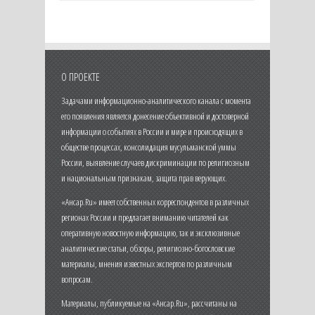
О ПРОЕКТЕ
Задачами информационно-аналитического канала с момента
его появления является донесение объективной и достоверной
информации о событиях в России и мире и происходящих в
обществе процессах, консолидация мусульманской уммы
России, выявление случаев дискриминации по религиозным
и национальным признакам, защита прав верующих.
«Ансар.Ru» имеет собственных корреспондентов в различных
регионах России и предлагает вниманию читателей как
оперативную новостную информацию, так и эксклюзивные
аналитические статьи, обзоры, религиозно-богословские
материалы, мнения известных экспертов по различным
вопросам.
Материалы, публикуемые на «Ансар.Ru», рассчитаны на