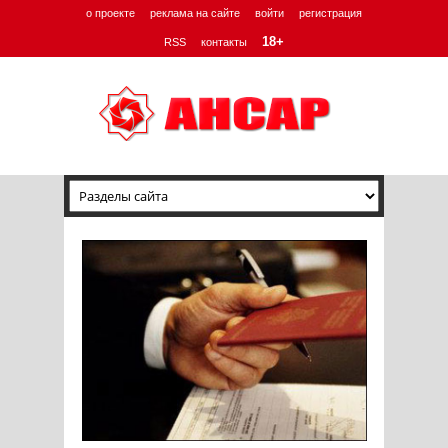
о проекте
реклама на сайте
войти
регистрация
18+
RSS
контакты