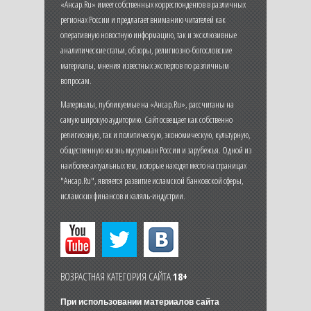
«Ансар.Ru» имеет собственных корреспондентов в различных
регионах России и предлагает вниманию читателей как
оперативную новостную информацию, так и эксклюзивные
аналитические статьи, обзоры, религиозно-богословские
материалы, мнения известных экспертов по различным
вопросам.
Материалы, публикуемые на «Ансар.Ru», рассчитаны на
самую широкую аудиторию. Сайт освещает как собственно
религиозную, так и политическую, экономическую, культурную,
общественную жизнь мусульман России и зарубежья. Одной из
наиболее актуальных тем, которые находят место на страницах
"Ансар.Ru", является развитие исламской банковской сферы,
исламских финансов и халяль-индустрии.
ВОЗРАСТНАЯ КАТЕГОРИЯ САЙТА
18+
При использовании материалов сайта