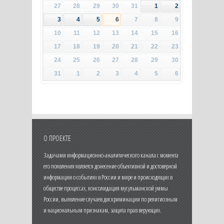
27
28
29
30
31
1
2
3
4
5
6
7
8
9
10
11
12
13
14
15
16
17
18
19
20
21
22
23
24
25
26
27
28
29
30
31
1
2
3
4
5
6
О ПРОЕКТЕ
Задачами информационно-аналитического канала с момента
его появления является донесение объективной и достоверной
информации о событиях в России и мире и происходящих в
обществе процессах, консолидация мусульманской уммы
России, выявление случаев дискриминации по религиозным
и национальным признакам, защита прав верующих.