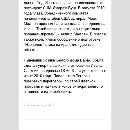
давно. Подобного сценария не исключал экс-
президент США Джордж Буш. В августе 2010
года глава Объединенного комитета
начальников штабов США адмирал Майк
Маллен признал наличие плана нападения на
Иран. "Такой вариант есть, и он тщательно
проанализирован", - заявил Маллен. В прессе
также появлялись сообщение о подготовке
"Израилем" атаки на иранские ядерные
объекты.
Нынешний хозяин Белого дома Барак Обама
сделал упор на санкции в отношении Ирана.
Санкции, введенные ООН, были ужесточены в
июне 2010 года. После этого Тегеран
прекратил переговоры по своей ядерной
программе, однако в конце октября заявил о
готовности их возобновить.
22:05 18 ноября 2010