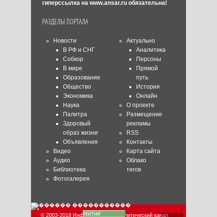
гиперссылка на
www.ansar.ru
обязательна!
РАЗДЕЛЫ ПОРТАЛА
Новости
Актуально
В РФ и СНГ
Аналитика
Собкор
Персоны
В мире
Прямой
Образование
путь
Общество
История
Экономика
Онлайн
Наука
О проекте
Палитра
Размещение
Здоровый
рекламы
образ жизни
RSS
Объявления
Контакты
Видео
Карта сайта
Аудио
Облако
Библиотека
тегов
Фотогалерея
© 2003-2018 Информационно-аналитический канал