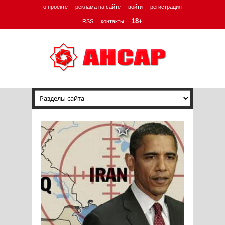
о проекте
реклама на сайте
войти
регистрация
18+
RSS
контакты