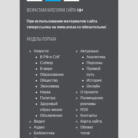
ВОЗРАСТНАЯ КАТЕГОРИЯ САЙТА
18+
При использовании материалов сайта
гиперссылка на
www.ansar.ru
обязательна!
РАЗДЕЛЫ ПОРТАЛА
Новости
Актуально
В РФ и СНГ
Аналитика
Собкор
Персоны
В мире
Прямой
Образование
путь
Общество
История
Экономика
Онлайн
Наука
О проекте
Палитра
Размещение
Здоровый
рекламы
образ жизни
RSS
Объявления
Контакты
Видео
Карта сайта
Аудио
Облако
Библиотека
тегов