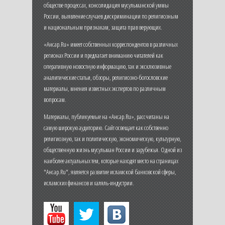
обществе процессах, консолидация мусульманской уммы
России, выявление случаев дискриминации по религиозным
и национальным признакам, защита прав верующих.
«Ансар.Ru» имеет собственных корреспондентов в различных
регионах России и предлагает вниманию читателей как
оперативную новостную информацию, так и эксклюзивные
аналитические статьи, обзоры, религиозно-богословские
материалы, мнения известных экспертов по различным
вопросам.
Материалы, публикуемые на «Ансар.Ru», рассчитаны на
самую широкую аудиторию. Сайт освещает как собственно
религиозную, так и политическую, экономическую, культурную,
общественную жизнь мусульман России и зарубежья. Одной из
наиболее актуальных тем, которые находят место на страницах
"Ансар.Ru", является развитие исламской банковской сферы,
исламских финансов и халяль-индустрии.