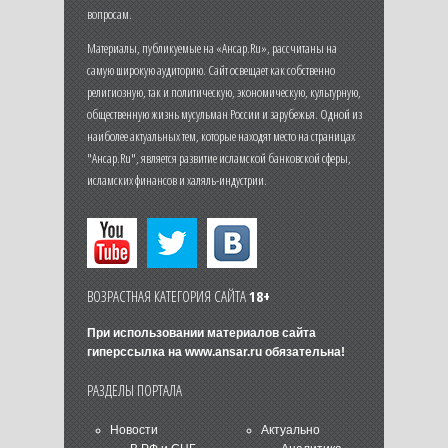
вопросам.
Материалы, публикуемые на «Ансар.Ru», рассчитаны на
самую широкую аудиторию. Сайт освещает как собственно
религиозную, так и политическую, экономическую, культурную,
общественную жизнь мусульман России и зарубежья. Одной из
наиболее актуальных тем, которые находят место на страницах
"Ансар.Ru", является развитие исламской банковской сферы,
исламских финансов и халяль-индустрии.
ВОЗРАСТНАЯ КАТЕГОРИЯ САЙТА
18+
При использовании материалов сайта
гиперссылка на
www.ansar.ru
обязательна!
РАЗДЕЛЫ ПОРТАЛА
Новости
Актуально