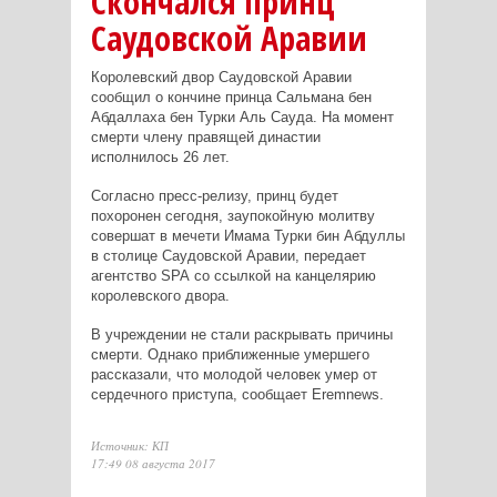
Скончался принц
Саудовской Аравии
Королевский двор Саудовской Аравии
сообщил о кончине принца Сальмана бен
Абдаллаха бен Турки Аль Сауда. На момент
смерти члену правящей династии
исполнилось 26 лет.
Согласно пресс-релизу, принц будет
похоронен сегодня, заупокойную молитву
совершат в мечети Имама Турки бин Абдуллы
в столице Саудовской Аравии, передает
агентство
SPA
со ссылкой на канцелярию
королевского двора.
В учреждении не стали раскрывать причины
смерти. Однако приближенные умершего
рассказали, что молодой человек умер от
сердечного приступа, сообщает
Eremnews
.
Источник: КП
17:49 08 августа 2017