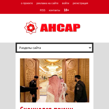
о проекте
реклама на сайте
войти
регистрация
18+
RSS
контакты