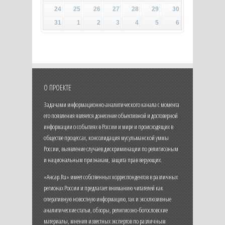
24
25
26
27
28
29
30
31
1
2
3
4
5
6
О ПРОЕКТЕ
Задачами информационно-аналитического канала с момента
его появления является донесение объективной и достоверной
информации о событиях в России и мире и происходящих в
обществе процессах, консолидация мусульманской уммы
России, выявление случаев дискриминации по религиозным
и национальным признакам, защита прав верующих.
«Ансар.Ru» имеет собственных корреспондентов в различных
регионах России и предлагает вниманию читателей как
оперативную новостную информацию, так и эксклюзивные
аналитические статьи, обзоры, религиозно-богословские
материалы, мнения известных экспертов по различным