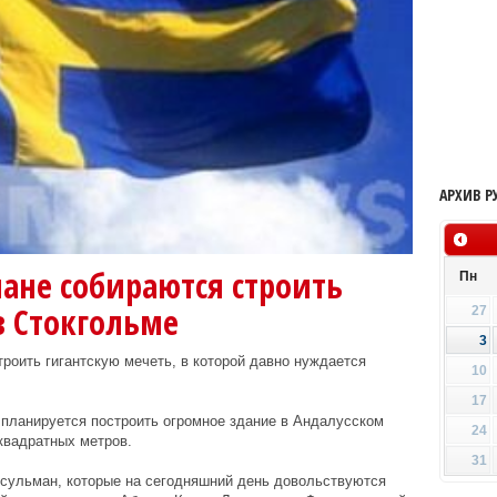
АРХИВ Р
ане собираются строить
Пн
в Стокгольме
27
3
оить гигантскую мечеть, в которой давно нуждается
10
17
 планируется построить огромное здание в Андалусском
24
 квадратных метров.
31
усульман, которые на сегодняшний день довольствуются