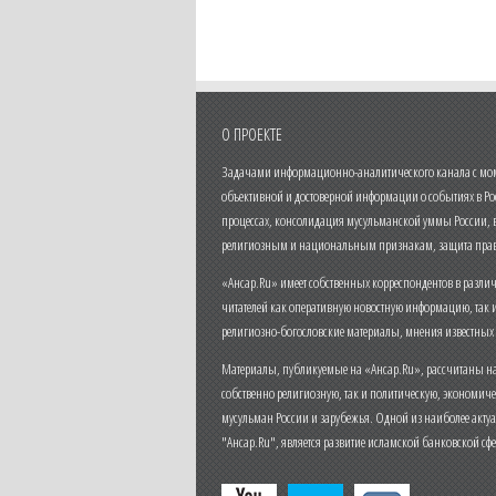
О ПРОЕКТЕ
Задачами информационно-аналитического канала с моме
объективной и достоверной информации о событиях в Ро
процессах, консолидация мусульманской уммы России,
религиозным и национальным признакам, защита прав
«Ансар.Ru» имеет собственных корреспондентов в разли
читателей как оперативную новостную информацию, так 
религиозно-богословские материалы, мнения известных
Материалы, публикуемые на «Ансар.Ru», рассчитаны на
собственно религиозную, так и политическую, экономич
мусульман России и зарубежья. Одной из наиболее актуа
"Ансар.Ru", является развитие исламской банковской сф