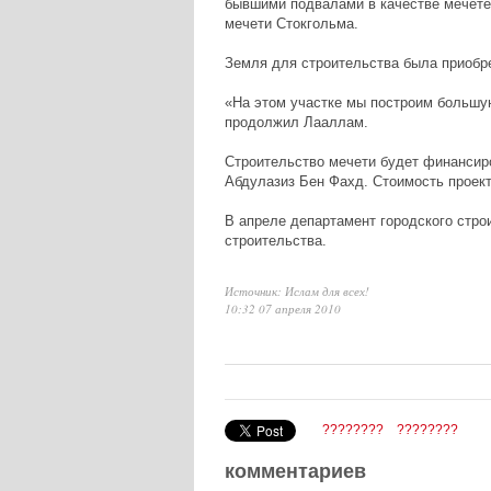
бывшими подвалами в качестве мечете
мечети Стокгольма.
Земля для строительства была приобре
«На этом участке мы построим большую
продолжил Лааллам.
Строительство мечети будет финансир
Абдулазиз Бен Фахд. Стоимость проект
В апреле департамент городского стро
строительства.
Источник: Ислам для всех!
10:32 07 апреля 2010
????????
????????
комментариев