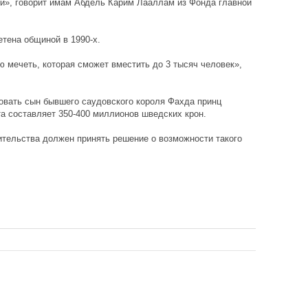
й», говорит имам Абдель Карим Лааллам из Фонда главной
тена общиной в 1990-х.
 мечеть, которая сможет вместить до 3 тысяч человек»,
овать сын бывшего саудовского короля Фахда принц
а составляет 350-400 миллионов шведских крон.
ительства должен принять решение о возможности такого