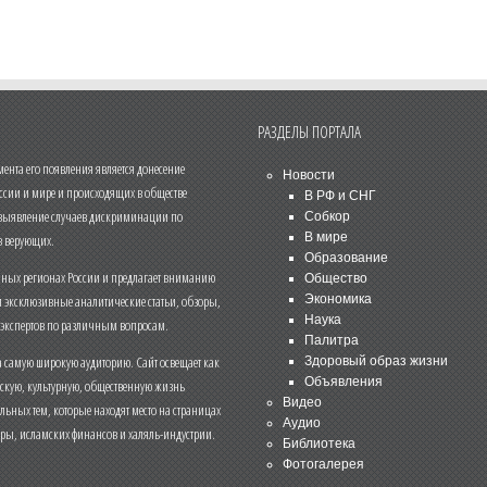
РАЗДЕЛЫ ПОРТАЛА
нта его появления является донесение
Новости
ссии и мире и происходящих в обществе
В РФ и СНГ
 выявление случаев дискриминации по
Собкор
В мире
 верующих.
Образование
чных регионах России и предлагает вниманию
Общество
и эксклюзивные аналитические статьи, обзоры,
Экономика
Наука
 экспертов по различным вопросам.
Палитра
 самую широкую аудиторию. Сайт освещает как
Здоровый образ жизни
Объявления
ескую, культурную, общественную жизнь
Видео
льных тем, которые находят место на страницах
Аудио
еры, исламских финансов и халяль-индустрии.
Библиотека
Фотогалерея