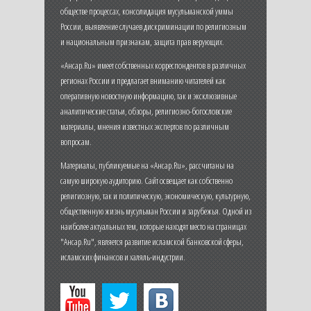
обществе процессах, консолидация мусульманской уммы
России, выявление случаев дискриминации по религиозным
и национальным признакам, защита прав верующих.
«Ансар.Ru» имеет собственных корреспондентов в различных
регионах России и предлагает вниманию читателей как
оперативную новостную информацию, так и эксклюзивные
аналитические статьи, обзоры, религиозно-богословские
материалы, мнения известных экспертов по различным
вопросам.
Материалы, публикуемые на «Ансар.Ru», рассчитаны на
самую широкую аудиторию. Сайт освещает как собственно
религиозную, так и политическую, экономическую, культурную,
общественную жизнь мусульман России и зарубежья. Одной из
наиболее актуальных тем, которые находят место на страницах
"Ансар.Ru", является развитие исламской банковской сферы,
исламских финансов и халяль-индустрии.