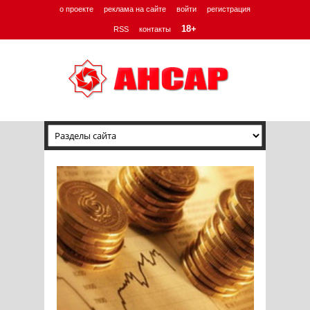
о проекте
реклама на сайте
войти
регистрация
18+
RSS
контакты