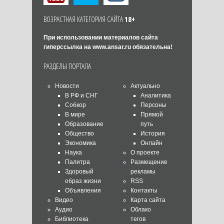
ВОЗРАСТНАЯ КАТЕГОРИЯ САЙТА
18+
При использовании материалов сайта
гиперссылка на
www.ansar.ru
обязательна!
РАЗДЕЛЫ ПОРТАЛА
Новости
Актуально
В РФ и СНГ
Аналитика
Собкор
Персоны
В мире
Прямой
Образование
путь
Общество
История
Экономика
Онлайн
Наука
О проекте
Палитра
Размещение
Здоровый
рекламы
образ жизни
RSS
Объявления
Контакты
Видео
Карта сайта
Аудио
Облако
Библиотека
тегов