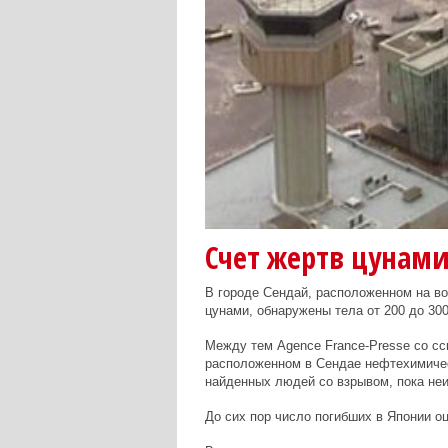
Счет жертв цунами
В городе Сендай, расположенном на в
цунами, обнаружены тела от 200 до 300
Между тем Agence France-Presse со сс
расположенном в Сендае нефтехимичес
найденных людей со взрывом, пока неи
До сих пор число погибших в Японии о