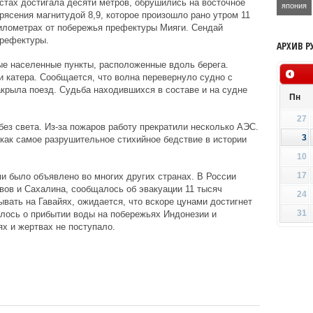
стах достигала десяти метров, обрушились на восточное
япония
рясения магнитудой 8,9, которое произошло рано утром 11
километрах от побережья префектуры Мияги. Сендай
рефектуры.
АРХИВ Р
ые населенные пункты, расположенные вдоль берега.
 катера. Сообщается, что волна перевернуло судно с
акрыла поезд. Судьба находившихся в составе и на судне
Пн
27
ез света. Из-за пожаров работу прекратили несколько АЭС.
3
как самое разрушительное стихийное бедствие в истории
10
17
 было объявлено во многих других странах. В России
вов и Сахалина, сообщалось об эвакуации 11 тысяч
24
ывать на Гавайях, ожидается, что вскоре цунами достигнет
31
лось о прибытии воды на побережьях Индонезии и
х и жертвах не поступало.