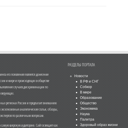
РАЗДЕЛЫ ПОРТАЛА
нта его появления является донесение
Новости
ссии и мире и происходящих в обществе
В РФ и СНГ
 выявление случаев дискриминации по
Собкор
В мире
 верующих.
Образование
чных регионах России и предлагает вниманию
Общество
и эксклюзивные аналитические статьи, обзоры,
Экономика
Наука
 экспертов по различным вопросам.
Палитра
 самую широкую аудиторию. Сайт освещает как
Здоровый образ жизни