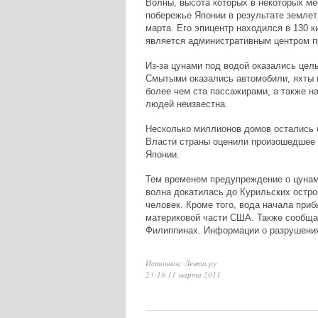
Волны, высота которых в некоторых ме
побережье Японии в результате землет
марта. Его эпицентр находился в 130 
является административным центром п
Из-за цунами под водой оказались цел
Смытыми оказались автомобили, яхты и
более чем ста пассажирами, а также н
людей неизвестна.
Несколько миллионов домов остались б
Власти страны оценили произошедшее 
Японии.
Тем временем предупреждение о цунами
волна докатилась до Курильских остро
человек. Кроме того, вода начала приб
материковой части США. Также сообща
Филиппинах. Информации о разрушения
Источник: Лента.ру
23:18 11 марта 2011