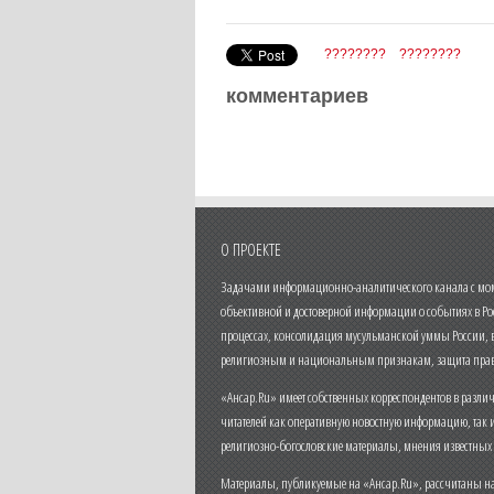
????????
????????
комментариев
О ПРОЕКТЕ
Задачами информационно-аналитического канала с моме
объективной и достоверной информации о событиях в Ро
процессах, консолидация мусульманской уммы России,
религиозным и национальным признакам, защита прав
«Ансар.Ru» имеет собственных корреспондентов в разли
читателей как оперативную новостную информацию, так 
религиозно-богословские материалы, мнения известных
Материалы, публикуемые на «Ансар.Ru», рассчитаны на