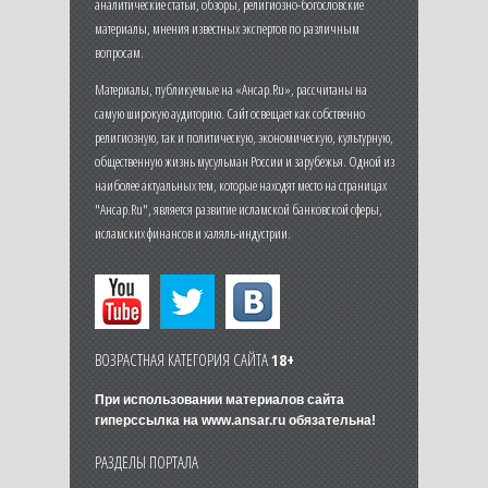
аналитические статьи, обзоры, религиозно-богословские
материалы, мнения известных экспертов по различным
вопросам.
Материалы, публикуемые на «Ансар.Ru», рассчитаны на
самую широкую аудиторию. Сайт освещает как собственно
религиозную, так и политическую, экономическую, культурную,
общественную жизнь мусульман России и зарубежья. Одной из
наиболее актуальных тем, которые находят место на страницах
"Ансар.Ru", является развитие исламской банковской сферы,
исламских финансов и халяль-индустрии.
ВОЗРАСТНАЯ КАТЕГОРИЯ САЙТА
18+
При использовании материалов сайта
гиперссылка на
www.ansar.ru
обязательна!
РАЗДЕЛЫ ПОРТАЛА