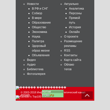
Новости
Актуально
В РФ и СНГ
Аналитика
Собкор
Персоны
В мире
Прямой
Образование
путь
Общество
История
Экономика
Онлайн
Наука
О проекте
Палитра
Размещение
Здоровый
рекламы
образ жизни
RSS
Объявления
Контакты
Видео
Карта сайта
Аудио
Облако
Библиотека
тегов
Фотогалерея
© 2003-2018 Информационно-аналитический канал
ANSAR