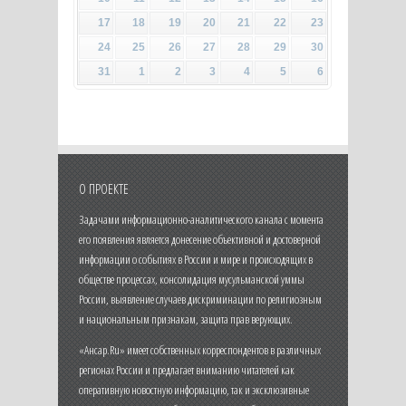
17
18
19
20
21
22
23
24
25
26
27
28
29
30
31
1
2
3
4
5
6
О ПРОЕКТЕ
Задачами информационно-аналитического канала с момента
его появления является донесение объективной и достоверной
информации о событиях в России и мире и происходящих в
обществе процессах, консолидация мусульманской уммы
России, выявление случаев дискриминации по религиозным
и национальным признакам, защита прав верующих.
«Ансар.Ru» имеет собственных корреспондентов в различных
регионах России и предлагает вниманию читателей как
оперативную новостную информацию, так и эксклюзивные