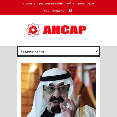
о проекте
реклама на сайте
войти
регистрация
18+
RSS
контакты