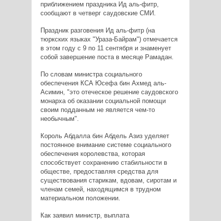
приближением праздника Ид аль-фитр,
сообщают в четверг саудовские СМИ.
Праздник разговения Ид аль-фитр (на
тюркских языках "Ураза-Байрам") отмечается
в этом году с 9 по 11 сентября и знаменует
собой завершение поста в месяце Рамадан.
По словам министра социального
обеспечения КСА Юсефа бин Ахмед аль-
Асимин, "это отеческое решение саудовского
монарха об оказании социальной помощи
своим подданным не является чем-то
необычным".
Король Абдалла бин Абдель Азиз уделяет
постоянное внимание системе социального
обеспечения королевства, которая
способствует сохранению стабильности в
обществе, предоставляя средства для
существования старикам, вдовам, сиротам и
членам семей, находящимся в трудном
материальном положении.
Как заявил министр, выплата