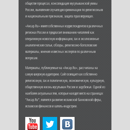
обществе процессах, консолидация мусульманской уммы
России, выявление случаев дискриминации по религиозным
и национальным признакам, защита прав верующих.
«Ансар.Ru» имеет собственных корреспондентов в различных
регионах России и предлагает вниманию читателей как
оперативную новостную информацию, так и эксклюзивные
аналитические статьи, обзоры, религиозно-богословские
материалы, мнения известных экспертов по различным
вопросам.
Материалы, публикуемые на «Ансар.Ru», рассчитаны на
самую широкую аудиторию. Сайт освещает как собственно
религиозную, так и политическую, экономическую, культурную,
общественную жизнь мусульман России и зарубежья. Одной из
наиболее актуальных тем, которые находят место на страницах
"Ансар.Ru", является развитие исламской банковской сферы,
исламских финансов и халяль-индустрии.