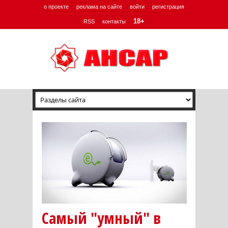
о проекте
реклама на сайте
войти
регистрация
18+
RSS
контакты
Самый "умный" в