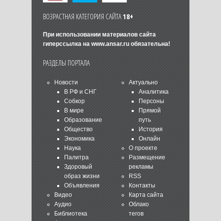
ВОЗРАСТНАЯ КАТЕГОРИЯ САЙТА
18+
При использовании материалов сайта
гиперссылка на
www.ansar.ru
обязательна!
РАЗДЕЛЫ ПОРТАЛА
Новости
Актуально
В РФ и СНГ
Аналитика
Собкор
Персоны
В мире
Прямой
Образование
путь
Общество
История
Экономика
Онлайн
Наука
О проекте
Палитра
Размещение
Здоровый
рекламы
образ жизни
RSS
Объявления
Контакты
Видео
Карта сайта
Аудио
Облако
Библиотека
тегов