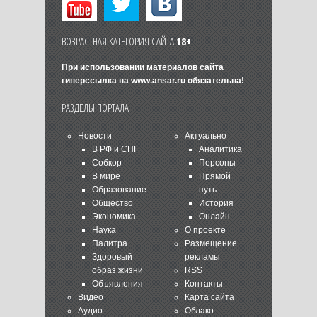
ВОЗРАСТНАЯ КАТЕГОРИЯ САЙТА
18+
При использовании материалов сайта
гиперссылка на
www.ansar.ru
обязательна!
РАЗДЕЛЫ ПОРТАЛА
Новости
Актуально
В РФ и СНГ
Аналитика
Собкор
Персоны
В мире
Прямой
Образование
путь
Общество
История
Экономика
Онлайн
Наука
О проекте
Палитра
Размещение
Здоровый
рекламы
образ жизни
RSS
Объявления
Контакты
Видео
Карта сайта
Аудио
Облако