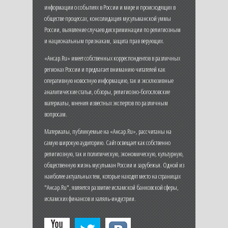
информации о событиях в России и мире и происходящих в
обществе процессах, консолидация мусульманской уммы
России, выявление случаев дискриминации по религиозным
и национальным признакам, защита прав верующих.
«Ансар.Ru» имеет собственных корреспондентов в различных
регионах России и предлагает вниманию читателей как
оперативную новостную информацию, так и эксклюзивные
аналитические статьи, обзоры, религиозно-богословские
материалы, мнения известных экспертов по различным
вопросам.
Материалы, публикуемые на «Ансар.Ru», рассчитаны на
самую широкую аудиторию. Сайт освещает как собственно
религиозную, так и политическую, экономическую, культурную,
общественную жизнь мусульман России и зарубежья. Одной из
наиболее актуальных тем, которые находят место на страницах
"Ансар.Ru", является развитие исламской банковской сферы,
исламских финансов и халяль-индустрии.