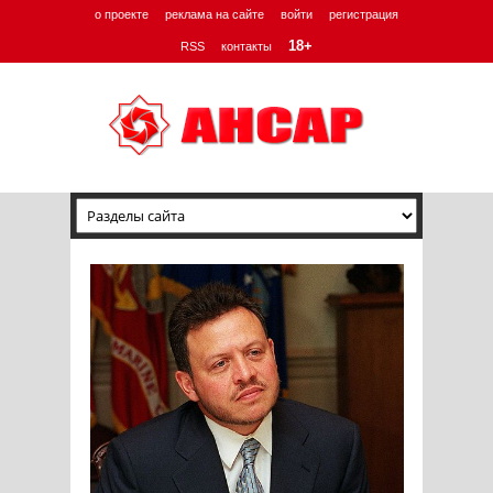
о проекте
реклама на сайте
войти
регистрация
18+
RSS
контакты