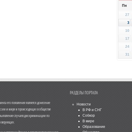
Пн
27
3
10
17
24
31
РАЗДЕЛЫ ПОРТАЛА
нта его появления является донесение
Новости
ссии и мире и происходящих в обществе
В РФ и СНГ
 выявление случаев дискриминации по
Собкор
В мире
 верующих.
Образование
чных регионах России и предлагает вниманию