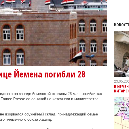
НОВОСТ
ице Йемена погибли 28
23.05.20
В ЙЕМЕН
КИТАЙС
едшего на западе йеменской столицы 26 мая, погибли как
France-Presse со ссылкой на источники в министерстве
ане взорвался оружейный склад, принадлежащий семье
ого племенного союза Хашид.