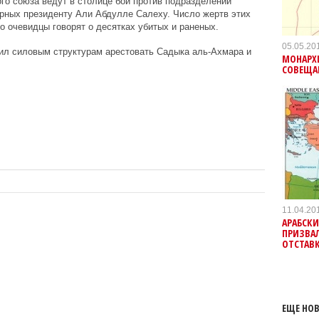
го союза ведут в столице бои против подразделений
ерных президенту
Али Абдулле Салеху
. Число жертв этих
но очевидцы говорят о десятках убитых и раненых.
05.05.20
чил силовым структурам арестовать Садыка аль-Ахмара и
МОНАРХ
СОВЕЩА
11.04.20
АРАБСКИ
ПРИЗВАЛ
ОТСТАВ
ЕЩЕ НОВ