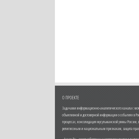
О ПРОЕКТЕ
Задачами информационно-аналитического канала с моме
объективной и достоверной информации о событиях в Ро
процессах, консолидация мусульманской уммы России,
религиозным и национальным признакам, защита прав
«Ансар.Ru» имеет собственных корреспондентов в разли