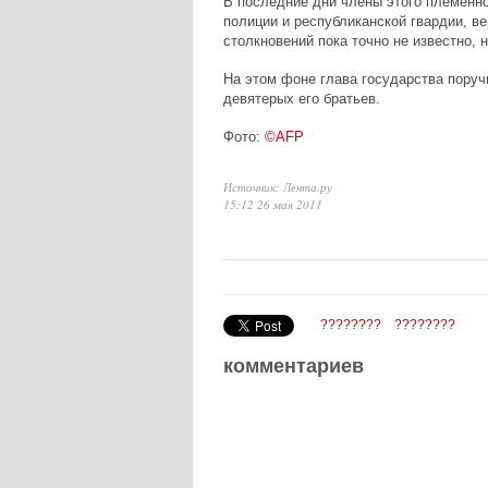
В последние дни члены этого племенно
полиции и республиканской гвардии, в
столкновений пока точно не известно, 
На этом фоне глава государства пору
девятерых его братьев.
Фото:
©AFP
Источник: Лента.ру
15:12 26 мая 2011
????????
????????
комментариев