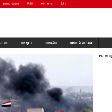
регистрация
RSS
контакты
18+
АЛЬНО
ВИДЕО
ОНЛАЙН
ЖИВОЙ ИСЛАМ
РАЗМЕЩ