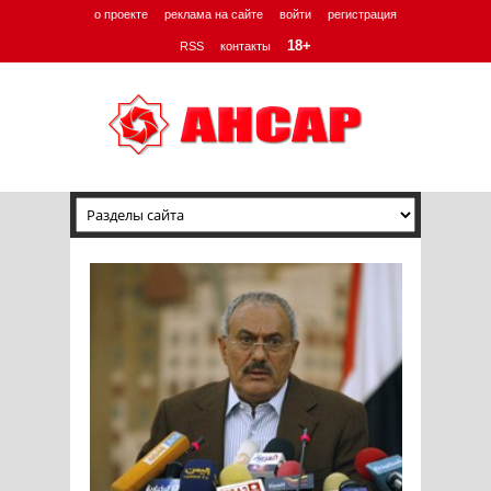
о проекте
реклама на сайте
войти
регистрация
18+
RSS
контакты