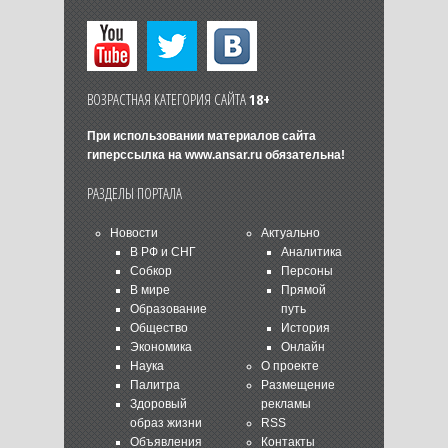
ВОЗРАСТНАЯ КАТЕГОРИЯ САЙТА
18+
При использовании материалов сайта
гиперссылка на
www.ansar.ru
обязательна!
РАЗДЕЛЫ ПОРТАЛА
Новости
Актуально
В РФ и СНГ
Аналитика
Собкор
Персоны
В мире
Прямой
Образование
путь
Общество
История
Экономика
Онлайн
Наука
О проекте
Палитра
Размещение
Здоровый
рекламы
образ жизни
RSS
Объявления
Контакты