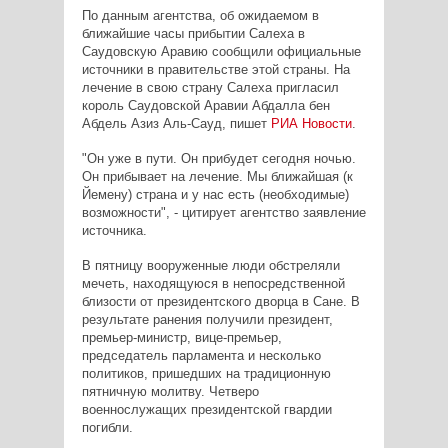
По данным агентства, об ожидаемом в
ближайшие часы прибытии Салеха в
Саудовскую Аравию сообщили официальные
источники в правительстве этой страны. На
лечение в свою страну Салеха пригласил
король Саудовской Аравии Абдалла бен
Абдель Азиз Аль-Сауд, пишет
РИА Новости
.
"Он уже в пути. Он прибудет сегодня ночью.
Он прибывает на лечение. Мы ближайшая (к
Йемену) страна и у нас есть (необходимые)
возможности", - цитирует агентство заявление
источника.
В пятницу вооруженные люди обстреляли
мечеть, находящуюся в непосредственной
близости от президентского дворца в Сане. В
результате ранения получили президент,
премьер-министр, вице-премьер,
председатель парламента и несколько
политиков, пришедших на традиционную
пятничную молитву. Четверо
военнослужащих президентской гвардии
погибли.