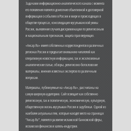
Задачами информационно-аналитического канала с момента
его появления является донесение объективной и достоверной
информации о событиях в России и мире и происходящих в
обществе процессах, консолидация мусульманской уммы
России, выявление случаев дискриминации по религиозным
и национальным признакам, защита прав верующих.
«Ансар.Ru» имеет собственных корреспондентов в различных
регионах России и предлагает вниманию читателей как
оперативную новостную информацию, так и эксклюзивные
аналитические статьи, обзоры, религиозно-богословские
материалы, мнения известных экспертов по различным
вопросам.
Материалы, публикуемые на «Ансар.Ru», рассчитаны на
самую широкую аудиторию. Сайт освещает как собственно
религиозную, так и политическую, экономическую, культурную,
общественную жизнь мусульман России и зарубежья. Одной из
наиболее актуальных тем, которые находят место на страницах
"Ансар.Ru", является развитие исламской банковской сферы,
исламских финансов и халяль-индустрии.