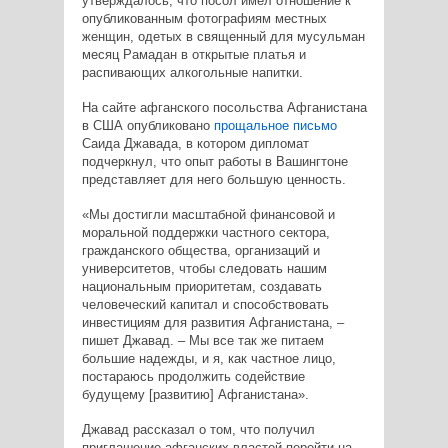
утверждалось, что посол имел отношение к
опубликованным фотографиям местных
женщин, одетых в священный для мусульман
месяц Рамадан в открытые платья и
распивающих алкогольные напитки.
На сайте афганского посольства Афганистана
в США опубликовано
прощальное письмо
Саида Джавада, в котором дипломат
подчеркнул, что опыт работы в Вашингтоне
представляет для него большую ценность.
«Мы достигли масштабной финансовой и
моральной поддержки частного сектора,
гражданского общества, организаций и
университетов, чтобы следовать нашим
национальным приоритетам, создавать
человеческий капитал и способствовать
инвестициям для развития Афганистана, –
пишет Джавад. – Мы все так же питаем
большие надежды, и я, как частное лицо,
постараюсь продолжить содействие
будущему [развитию] Афганистана».
Джавад рассказал о том, что получил
приглашение афганских властей перейти на