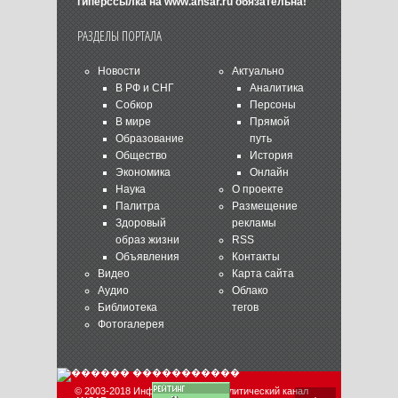
гиперссылка на
www.ansar.ru
обязательна!
РАЗДЕЛЫ ПОРТАЛА
Новости
Актуально
В РФ и СНГ
Аналитика
Собкор
Персоны
В мире
Прямой
Образование
путь
Общество
История
Экономика
Онлайн
Наука
О проекте
Палитра
Размещение
Здоровый
рекламы
образ жизни
RSS
Объявления
Контакты
Видео
Карта сайта
Аудио
Облако
Библиотека
тегов
Фотогалерея
© 2003-2018 Информационно-аналитический канал