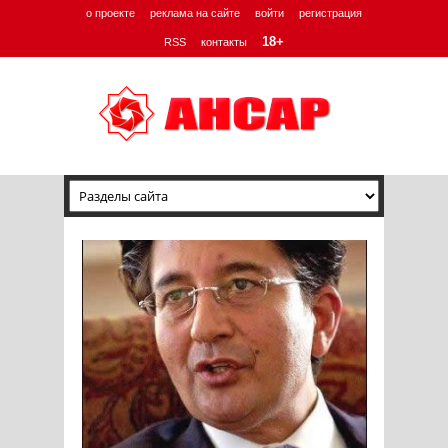
о проекте
реклама на сайте
войти
регистрация
18+
RSS
контакты