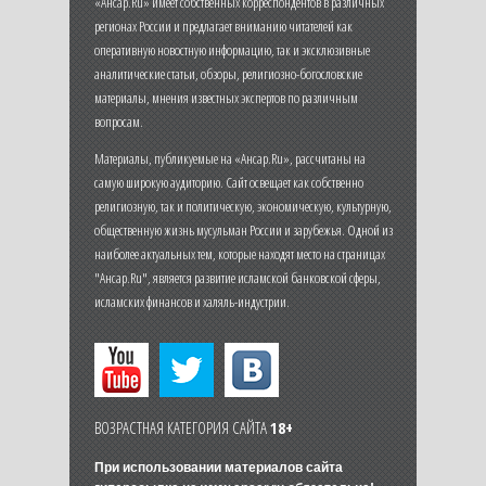
«Ансар.Ru» имеет собственных корреспондентов в различных
регионах России и предлагает вниманию читателей как
оперативную новостную информацию, так и эксклюзивные
аналитические статьи, обзоры, религиозно-богословские
материалы, мнения известных экспертов по различным
вопросам.
Материалы, публикуемые на «Ансар.Ru», рассчитаны на
самую широкую аудиторию. Сайт освещает как собственно
религиозную, так и политическую, экономическую, культурную,
общественную жизнь мусульман России и зарубежья. Одной из
наиболее актуальных тем, которые находят место на страницах
"Ансар.Ru", является развитие исламской банковской сферы,
исламских финансов и халяль-индустрии.
ВОЗРАСТНАЯ КАТЕГОРИЯ САЙТА
18+
При использовании материалов сайта