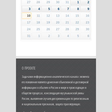
27
28
29
30
31
1
2
3
4
5
6
7
8
9
10
11
12
13
14
15
16
17
18
19
20
21
22
23
24
25
26
27
28
29
30
31
1
2
3
4
5
6
О ПРОЕКТЕ
Задачами информационно-аналитического канала с момента
его появления является донесение объективной и достоверной
информации о событиях в России и мире и происходящих в
обществе процессах, консолидация мусульманской уммы
России, выявление случаев дискриминации по религиозным
и национальным признакам, защита прав верующих.