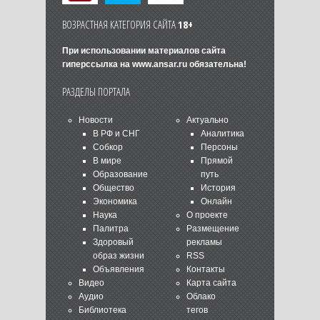
ВОЗРАСТНАЯ КАТЕГОРИЯ САЙТА
18+
При использовании материалов сайта
гиперссылка на
www.ansar.ru
обязательна!
РАЗДЕЛЫ ПОРТАЛА
Новости
Актуально
В РФ и СНГ
Аналитика
Собкор
Персоны
В мире
Прямой
Образование
путь
Общество
История
Экономика
Онлайн
Наука
О проекте
Палитра
Размещение
Здоровый
рекламы
образ жизни
RSS
Объявления
Контакты
Видео
Карта сайта
Аудио
Облако
Библиотека
тегов