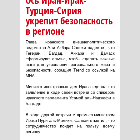
Ось Иран-Ирак-
Турция-Сирия
укрепит безопасность
в регионе
Глава иранского внешнеполитического
ведомства Али Акбара Салехи надеется, что
Тегеран, Багдад, Анкара и Дамаск
сформируют альянс, чтобы сделать важные
шаги для укрепления регионального мира и
безопасности, сообщил Trend со ссылкой на
MNA.
Министр иностранных дел Ирана сделал это
заявление в ходе своей встречи со спикером
иракского парламента Усамой аль-Наджафи в
Багдаде.
В ходе другой встречи с премьер-министром
Ирака Нури аль-Малики, Салехи отметил, что
сотрудничество пойдет на пользу всему
региону.