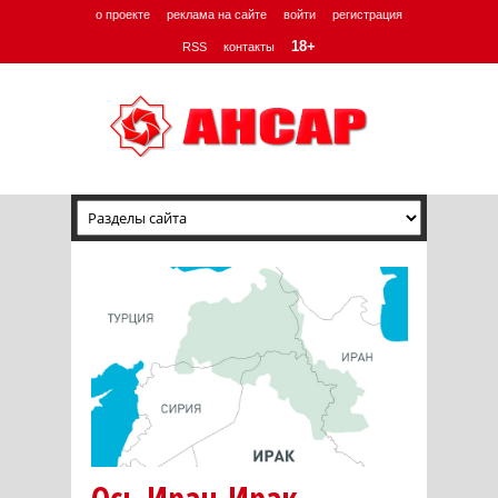
о проекте
реклама на сайте
войти
регистрация
18+
RSS
контакты