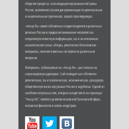
обществе процессах, консолидация мусульманской уммы
России, выявление случаев дискриминации по религиозным
и национальным признакам, защита прав верующих.
«Ансар.Ru» имеет собственных корреспондентов в различных
регионах России и предлагает вниманию читателей как
оперативную новостную информацию, так и эксклюзивные
аналитические статьи, обзоры, религиозно-богословские
материалы, мнения известных экспертов по различным
вопросам.
Материалы, публикуемые на «Ансар.Ru», рассчитаны на
самую широкую аудиторию. Сайт освещает как собственно
религиозную, так и политическую, экономическую, культурную,
общественную жизнь мусульман России и зарубежья. Одной из
наиболее актуальных тем, которые находят место на страницах
"Ансар.Ru", является развитие исламской банковской сферы,
исламских финансов и халяль-индустрии.