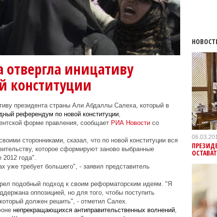
НОВОСТ
 отвергла иницативу
ой конституции
тиву президента страны Али Абдаллы Салеха, который в
дный референдум по новой конституции
,
ентской форме правления, сообщает
РИА Новости
со
06.03.20
воими сторонниками, сказал, что по новой конституции вся
ПРЕЗИД
вительству, которое сформируют заново выбранные
ОСТАВАТ
 2012 года".
х уже требует большего", - заявил представитель
трел подобный подход к своим реформаторским идеям. "Я
оддержана оппозицией, но для того, чтобы поступить
который должен решить", - отметил Салех.
фоне
непрекращающихся антиправительственных волнений
,