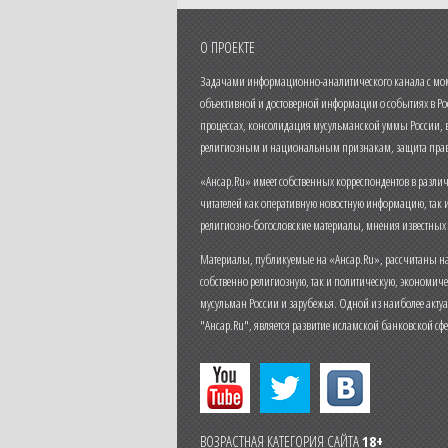
О ПРОЕКТЕ
Задачами информационно-аналитического канала с моме
объективной и достоверной информации о событиях в Ро
процессах, консолидация мусульманской уммы России,
религиозным и национальным признакам, защита прав
«Ансар.Ru» имеет собственных корреспондентов в разли
читателей как оперативную новостную информацию, так 
религиозно-богословские материалы, мнения известных
Материалы, публикуемые на «Ансар.Ru», рассчитаны на
собственно религиозную, так и политическую, экономич
мусульман России и зарубежья. Одной из наиболее актуа
"Ансар.Ru", является развитие исламской банковской сф
ВОЗРАСТНАЯ КАТЕГОРИЯ САЙТА
18+