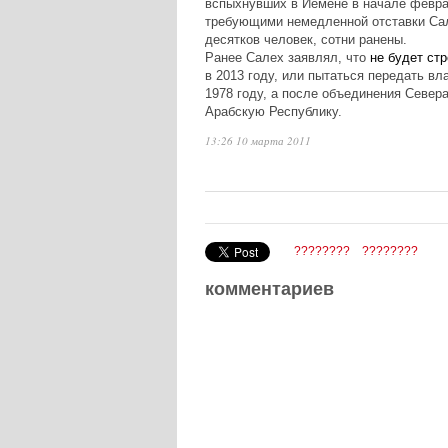
вспыхнувших в Йемене в начале февр
требующими немедленной отставки Сал
десятков человек, сотни ранены.
Ранее Салех заявлял, что
не будет ст
в 2013 году, или пытаться передать в
1978 году, а после объединения Север
Арабскую Республику.
13:26 10 марта 2011
????????
????????
комментариев