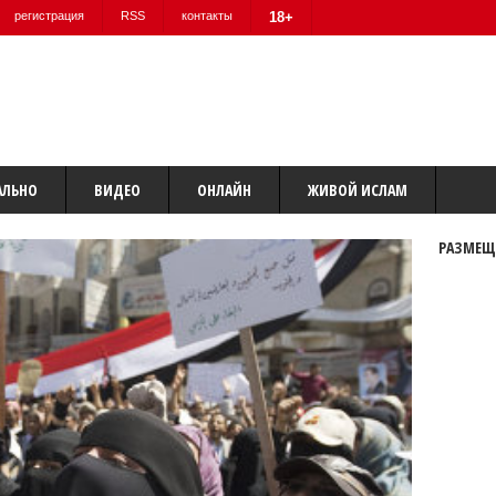
регистрация
RSS
контакты
18+
АЛЬНО
ВИДЕО
ОНЛАЙН
ЖИВОЙ ИСЛАМ
РАЗМЕЩ