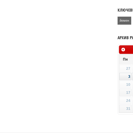
КЛЮЧЕВ
йемен
АРХИВ Р
Пн
27
3
10
17
24
31