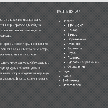
РАЗДЕЛЫ ПОРТАЛА
нта его появления является донесение
Новости
ссии и мире и происходящих в обществе
В РФ и СНГ
 выявление случаев дискриминации по
Собкор
В мире
 верующих.
Образование
чных регионах России и предлагает вниманию
Общество
и эксклюзивные аналитические статьи, обзоры,
Экономика
Наука
 экспертов по различным вопросам.
Палитра
 самую широкую аудиторию. Сайт освещает как
Здоровый образ жизни
Объявления
ескую, культурную, общественную жизнь
Видео
льных тем, которые находят место на страницах
Аудио
еры, исламских финансов и халяль-индустрии.
Библиотека
Фотогалерея