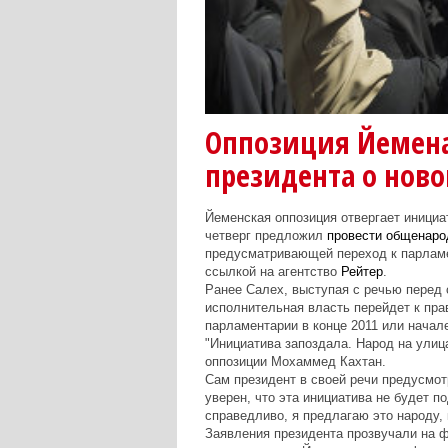
Оппозиция Йемена
президента о нов
Йеменская оппозиция отвергает инициа
четверг предложил
провести общенаро
предусматривающей переход к парлам
ссылкой на агентство
Рейтер
.
Ранее Салех, выступая с речью перед с
исполнительная власть перейдет к пра
парламентарии в конце 2011 или начале
"Инициатива запоздала. Народ на улица
оппозиции Мохаммед Кахтан.
Сам президент в своей речи предусмо
уверен, что эта инициатива не будет п
справедливо, я предлагаю это народу, 
Заявления президента прозвучали на 