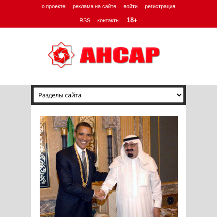
о проекте
реклама на сайте
войти
регистрация
18+
RSS
контакты