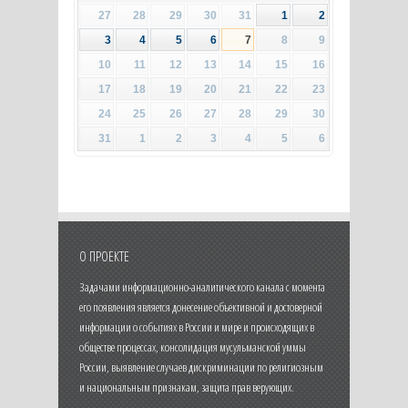
27
28
29
30
31
1
2
3
4
5
6
7
8
9
10
11
12
13
14
15
16
17
18
19
20
21
22
23
24
25
26
27
28
29
30
31
1
2
3
4
5
6
О ПРОЕКТЕ
Задачами информационно-аналитического канала с момента
его появления является донесение объективной и достоверной
информации о событиях в России и мире и происходящих в
обществе процессах, консолидация мусульманской уммы
России, выявление случаев дискриминации по религиозным
и национальным признакам, защита прав верующих.