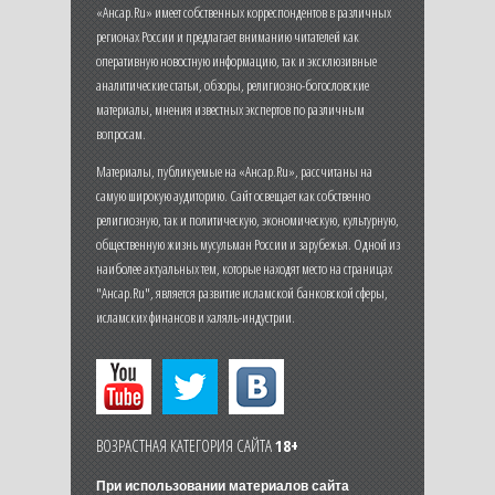
«Ансар.Ru» имеет собственных корреспондентов в различных
регионах России и предлагает вниманию читателей как
оперативную новостную информацию, так и эксклюзивные
аналитические статьи, обзоры, религиозно-богословские
материалы, мнения известных экспертов по различным
вопросам.
Материалы, публикуемые на «Ансар.Ru», рассчитаны на
самую широкую аудиторию. Сайт освещает как собственно
религиозную, так и политическую, экономическую, культурную,
общественную жизнь мусульман России и зарубежья. Одной из
наиболее актуальных тем, которые находят место на страницах
"Ансар.Ru", является развитие исламской банковской сферы,
исламских финансов и халяль-индустрии.
ВОЗРАСТНАЯ КАТЕГОРИЯ САЙТА
18+
При использовании материалов сайта