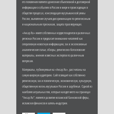
его появления является донесение объективной и достоверной
информации о событиях в России и мире и происходящих в
обществе процессах, консолидация мусульманской уммы
России, выявление случаев дискриминации по религиозным
и национальным признакам, защита прав верующих.
«Ансар.Ru» имеет собственных корреспондентов в различных
регионах России и предлагает вниманию читателей как
оперативную новостную информацию, так и эксклюзивные
аналитические статьи, обзоры, религиозно-богословские
материалы, мнения известных экспертов по различным
вопросам.
Материалы, публикуемые на «Ансар.Ru», рассчитаны на
самую широкую аудиторию. Сайт освещает как собственно
религиозную, так и политическую, экономическую, культурную,
общественную жизнь мусульман России и зарубежья. Одной из
наиболее актуальных тем, которые находят место на страницах
"Ансар.Ru", является развитие исламской банковской сферы,
исламских финансов и халяль-индустрии.