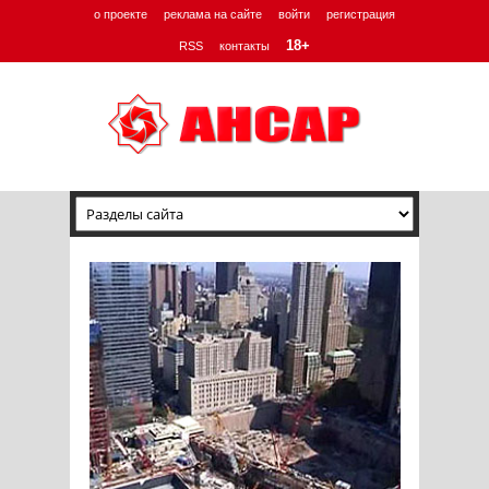
о проекте
реклама на сайте
войти
регистрация
18+
RSS
контакты