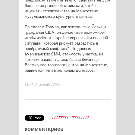
предложил выкупить землю, заплатив на 25%
больше ее рыночной стоимости, чтобы
избежать строительства на Манхэттене
мусульманского культурного центра.
По словам Трампа, как житель Нью-Йорка и
гражданин США, он делает все возможное,
чтобы избежать "крайне серьезной и опасной
ситуации, которая рискует разрастись в
необратимый конфликт". По данным
американских СМИ, стоимость участка, на
котором располагались башни-близнецы
Всемирного торгового центра на Манхэттене,
равняется пяти миллионам долларов.
18:51 16 сентября 2010
????????
????????
комментариев