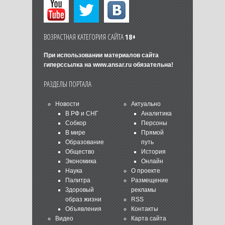
ВОЗРАСТНАЯ КАТЕГОРИЯ САЙТА
18+
При использовании материалов сайта
гиперссылка на
www.ansar.ru
обязательна!
РАЗДЕЛЫ ПОРТАЛА
Новости
Актуально
В РФ и СНГ
Аналитика
Собкор
Персоны
В мире
Прямой
Образование
путь
Общество
История
Экономика
Онлайн
Наука
О проекте
Палитра
Размещение
Здоровый
рекламы
образ жизни
RSS
Объявления
Контакты
Видео
Карта сайта