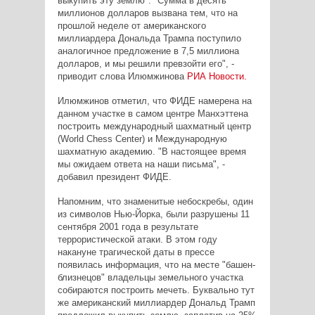
выкупить эту землю". "Сумма в десять
миллионов долларов вызвана тем, что на
прошлой неделе от американского
миллиардера Дональда Трампа поступило
аналогичное предложение в 7,5 миллиона
долларов, и мы решили превзойти его", -
приводит слова Илюмжинова
РИА Новости.
Илюмжинов отметил, что ФИДЕ намерена на
данном участке в самом центре Манхэттена
построить международный шахматный центр
(World Chess Center) и Международную
шахматную академию. "В настоящее время
мы ожидаем ответа на наши письма", -
добавил президент ФИДЕ.
Напомним, что знаменитые небоскребы, один
из символов Нью-Йорка, были разрушены 11
сентября 2001 года в результате
террористической атаки. В этом году
накануне трагической даты в прессе
появилась информация, что на месте "башен-
близнецов" владельцы земельного участка
собираются построить мечеть. Буквально тут
же американский миллиардер Дональд Трамп