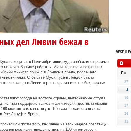
ных дел Ливии бежал в
АРХИВ Р
уса находится в Великобритании, куда он бежал от режима
р не хочет больше работать. Министерство иностранных
ийский министр прибыл в Лондон в среду, после чего
Пн
и чиновниками. О бегстве Муса Куса в Лондон стало
27
что повстанцы в Ливии терпят поражение от войск, верных
3
10
оставляют города на востоке страны, вытесняемые оттуда
ние, при поддержке танков и артиллерии, достигли окраин
17
160 километрах к востоку от Бенгази – главного оплота
24
ли Рас-Лануф и Брега.
31
роизошли после того, как ранее на этой неделе повстанцы,
одной коалиции, продвинулись на 100 километров к