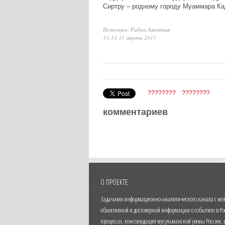
Сиртру – родному городу Муаммара К
Источник: Радио Азаттык
13:14 31 марта 2011
????????
????????
комментариев
О ПРОЕКТЕ
Задачами информационно-аналитического канала с моме
объективной и достоверной информации о событиях в Ро
процессах, консолидация мусульманской уммы России,