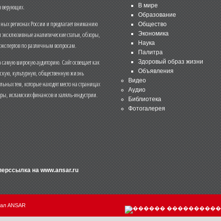
В мире
 верующих.
Образование
чных регионах России и предлагает вниманию
Общество
и эксклюзивные аналитические статьи, обзоры,
Экономика
Наука
 экспертов по различным вопросам.
Палитра
 самую широкую аудиторию. Сайт освещает как
Здоровый образ жизни
Объявления
ескую, культурную, общественную жизнь
Видео
льных тем, которые находят место на страницах
Аудио
еры, исламских финансов и халяль-индустрии.
Библиотека
Фотогалерея
иперссылка на
www.ansar.ru
нал ANSAR