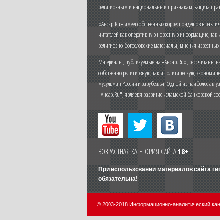
религиозным и национальным признакам, защита прав
«Ансар.Ru» имеет собственных корреспондентов в разли
читателей как оперативную новостную информацию, так 
религиозно-богословские материалы, мнения известных
Материалы, публикуемые на «Ансар.Ru», рассчитаны на
собственно религиозную, так и политическую, экономич
мусульман России и зарубежья. Одной из наиболее актуа
"Ансар.Ru", является развитие исламской банковской сф
ВОЗРАСТНАЯ КАТЕГОРИЯ САЙТА
18+
При использовании материалов сайта г
обязательна!
© 2003-2018 Информационно-аналитический ка