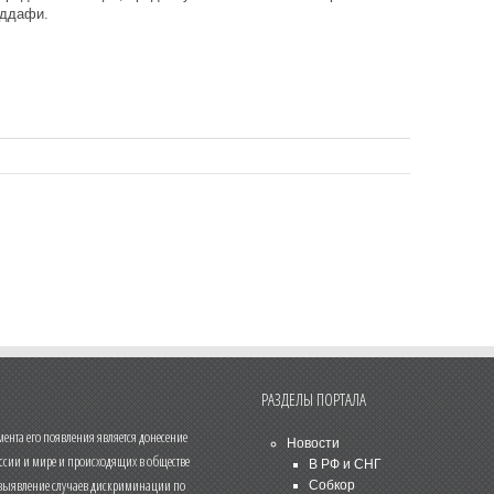
аддафи.
РАЗДЕЛЫ ПОРТАЛА
нта его появления является донесение
Новости
ссии и мире и происходящих в обществе
В РФ и СНГ
 выявление случаев дискриминации по
Собкор