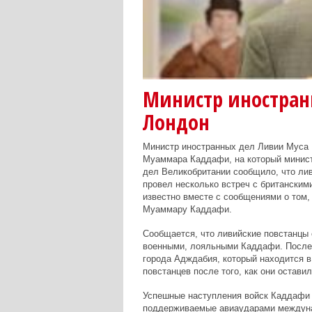
Министр иностран
Лондон
Министр иностранных дел Ливии Муса К
Муаммара Каддафи, на который минист
дел Великобритании сообщило, что лив
провел несколько встреч с британским
известно вместе с сообщениями о том, 
Муаммару Каддафи.
Сообщается, что ливийские повстанцы 
военными, лояльными Каддафи. Послед
города Адждабия, который находится в 
повстанцев после того, как они остави
Успешные наступления войск Каддафи п
поддерживаемые авиаударами междунар