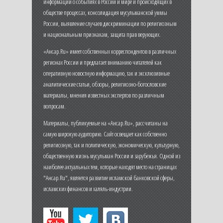
информации о событиях в России и мире и происходящих в
обществе процессах, консолидация мусульманской уммы
России, выявление случаев дискриминации по религиозным
и национальным признакам, защита прав верующих.
«Ансар.Ru» имеет собственных корреспондентов в различных
регионах России и предлагает вниманию читателей как
оперативную новостную информацию, так и эксклюзивные
аналитические статьи, обзоры, религиозно-богословские
материалы, мнения известных экспертов по различным
вопросам.
Материалы, публикуемые на «Ансар.Ru», рассчитаны на
самую широкую аудиторию. Сайт освещает как собственно
религиозную, так и политическую, экономическую, культурную,
общественную жизнь мусульман России и зарубежья. Одной из
наиболее актуальных тем, которые находят место на страницах
"Ансар.Ru", является развитие исламской банковской сферы,
исламских финансов и халяль-индустрии.