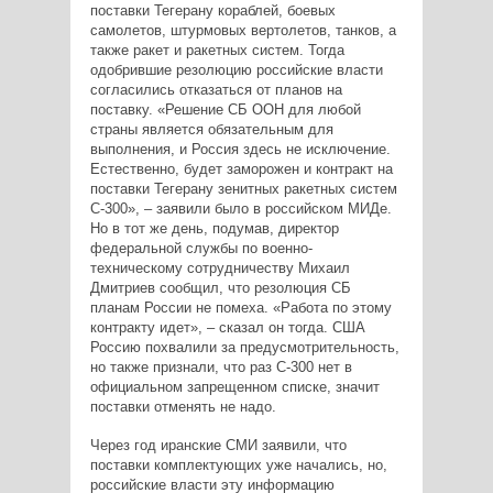
поставки Тегерану кораблей, боевых
самолетов, штурмовых вертолетов, танков, а
также ракет и ракетных систем. Тогда
одобрившие резолюцию российские власти
согласились отказаться от планов на
поставку. «Решение СБ ООН для любой
страны является обязательным для
выполнения, и Россия здесь не исключение.
Естественно, будет заморожен и контракт на
поставки Тегерану зенитных ракетных систем
С-300», – заявили было в российском МИДе.
Но в тот же день, подумав, директор
федеральной службы по военно-
техническому сотрудничеству Михаил
Дмитриев сообщил, что резолюция СБ
планам России не помеха. «Работа по этому
контракту идет», – сказал он тогда. США
Россию похвалили за предусмотрительность,
но также признали, что раз С-300 нет в
официальном запрещенном списке, значит
поставки отменять не надо.
Через год иранские СМИ заявили, что
поставки комплектующих уже начались, но,
российские власти эту информацию