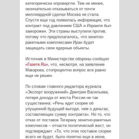
категорически опровергли. Тем не менее,
окончательно отказываться от почти
миллиардной сделки Москва не стала.
Спустя еще год появилась информация, что
контракт под давлением США и Израиля был
заморожен. Эти страны выступили против,
потому что предполагалось, что зенитно-
ракетными комплексами Иран будет
защищать свои ядерные объекты.
Источник в Министерстве обороны сообщил
«Газете.Ru»,
что, несмотря, на заявление
Макарова, стопроцентно вопрос все равно
еще не решен.
По словам главного редактора журнала
«Экспорт вооружений» Дмитрия Васильева,
потеря дохода от жеста России не так
существенна: «Речь идет скорее об
упущенной будущей выгоде, чем о деньгах,
составляющих сумму контракта». Но то, что
отказ от поставок Тегерану зенитно-ракетных
комплексов – отчасти политический жест, он
подтверждает. «То, что этих поставок скорее
всего не будет, было понятно еще в июне,