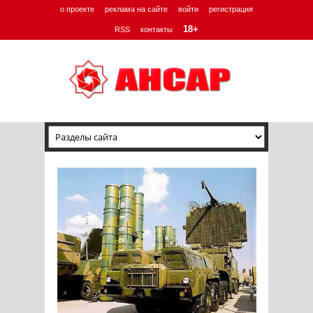
о проекте
реклама на сайте
войти
регистрация
18+
RSS
контакты