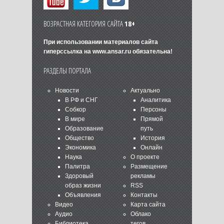
ВОЗРАСТНАЯ КАТЕГОРИЯ САЙТА
18+
При использовании материалов сайта
гиперссылка на
www.ansar.ru
обязательна!
РАЗДЕЛЫ ПОРТАЛА
Новости
Актуально
В РФ и СНГ
Аналитика
Собкор
Персоны
В мире
Прямой
Образование
путь
Общество
История
Экономика
Онлайн
Наука
О проекте
Палитра
Размещение
Здоровый
рекламы
образ жизни
RSS
Объявления
Контакты
Видео
Карта сайта
Аудио
Облако
Библиотека
тегов