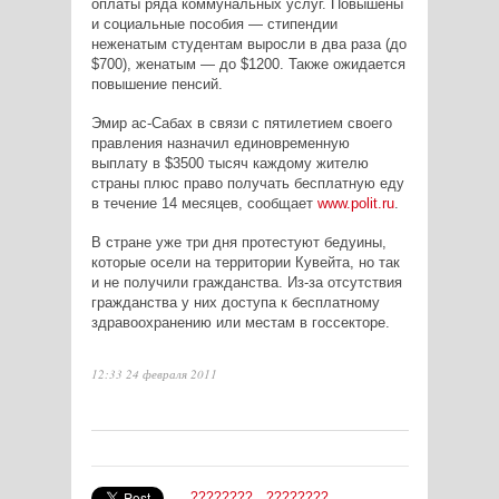
оплаты ряда коммунальных услуг. Повышены
и социальные пособия — стипендии
неженатым студентам выросли в два раза (до
$700), женатым — до $1200. Также ожидается
повышение пенсий.
Эмир ас-Сабах в связи с пятилетием своего
правления назначил единовременную
выплату в $3500 тысяч каждому жителю
страны плюс право получать бесплатную еду
в течение 14 месяцев, сообщает
www.polit.ru
.
В стране уже три дня протестуют бедуины,
которые осели на территории Кувейта, но так
и не получили гражданства. Из-за отсутствия
гражданства у них доступа к бесплатному
здравоохранению или местам в госсекторе.
12:33 24 февраля 2011
????????
????????