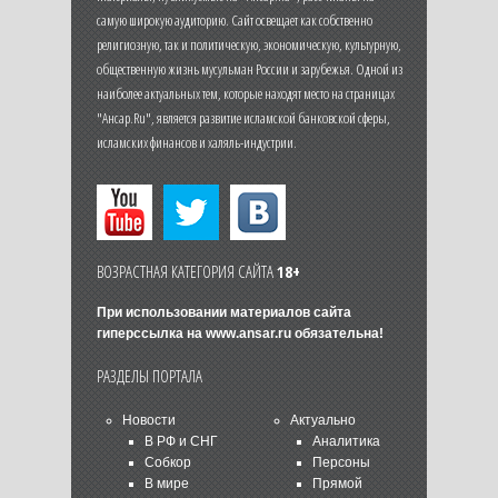
самую широкую аудиторию. Сайт освещает как собственно
религиозную, так и политическую, экономическую, культурную,
общественную жизнь мусульман России и зарубежья. Одной из
наиболее актуальных тем, которые находят место на страницах
"Ансар.Ru", является развитие исламской банковской сферы,
исламских финансов и халяль-индустрии.
ВОЗРАСТНАЯ КАТЕГОРИЯ САЙТА
18+
При использовании материалов сайта
гиперссылка на
www.ansar.ru
обязательна!
РАЗДЕЛЫ ПОРТАЛА
Новости
Актуально
В РФ и СНГ
Аналитика
Собкор
Персоны
В мире
Прямой