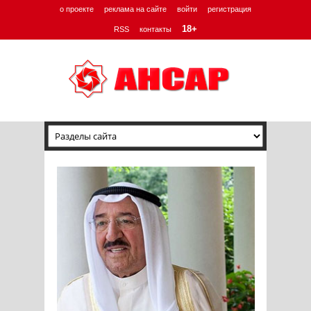
о проекте
реклама на сайте
войти
регистрация
18+
RSS
контакты