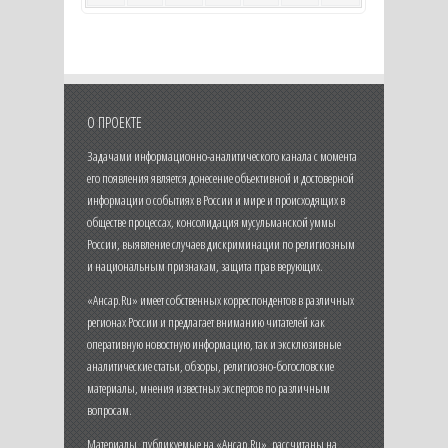
О ПРОЕКТЕ
Задачами информационно-аналитического канала с момента
его появления является донесение объективной и достоверной
информации о событиях в России и мире и происходящих в
обществе процессах, консолидация мусульманской уммы
России, выявление случаев дискриминации по религиозным
и национальным признакам, защита прав верующих.
«Ансар.Ru» имеет собственных корреспондентов в различных
регионах России и предлагает вниманию читателей как
оперативную новостную информацию, так и эксклюзивные
аналитические статьи, обзоры, религиозно-богословские
материалы, мнения известных экспертов по различным
вопросам.
Материалы, публикуемые на «Ансар.Ru», рассчитаны на