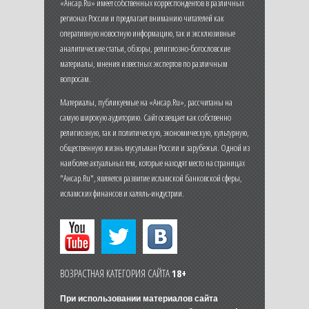
«Ансар.Ru» имеет собственных корреспондентов в различных
регионах России и предлагает вниманию читателей как
оперативную новостную информацию, так и эксклюзивные
аналитические статьи, обзоры, религиозно-богословские
материалы, мнения известных экспертов по различным
вопросам.
Материалы, публикуемые на «Ансар.Ru», рассчитаны на
самую широкую аудиторию. Сайт освещает как собственно
религиозную, так и политическую, экономическую, культурную,
общественную жизнь мусульман России и зарубежья. Одной из
наиболее актуальных тем, которые находят место на страницах
"Ансар.Ru", является развитие исламской банковской сферы,
исламских финансов и халяль-индустрии.
ВОЗРАСТНАЯ КАТЕГОРИЯ САЙТА
18+
При использовании материалов сайта