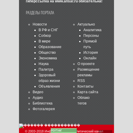
гиперссылка на
www.ansar.ru
обязательна!
РАЗДЕЛЫ ПОРТАЛА
Новости
Актуально
В РФ и СНГ
Аналитика
Собкор
Персоны
В мире
Прямой
Образование
путь
Общество
История
Экономика
Онлайн
Наука
О проекте
Палитра
Размещение
Здоровый
рекламы
образ жизни
RSS
Объявления
Контакты
Видео
Карта сайта
Аудио
Облако
Библиотека
тегов
Фотогалерея
© 2003-2018 Информационно-аналитический канал