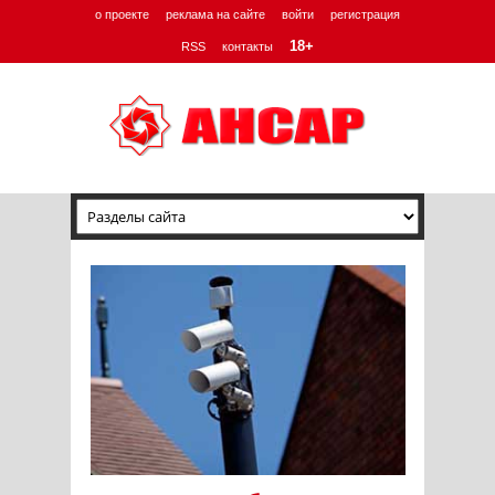
о проекте
реклама на сайте
войти
регистрация
18+
RSS
контакты