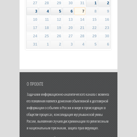
27
28
29
30
31
1
2
3
4
5
6
7
8
9
10
11
12
13
14
15
16
17
18
19
20
21
22
23
24
25
26
27
28
29
30
31
1
2
3
4
5
6
О ПРОЕКТЕ
Задачами информационно-аналитического канала с момента
его появления является донесение объективной и достоверной
информации о событиях в России и мире и происходящих в
обществе процессах, консолидация мусульманской уммы
России, выявление случаев дискриминации по религиозным
и национальным признакам, защита прав верующих.