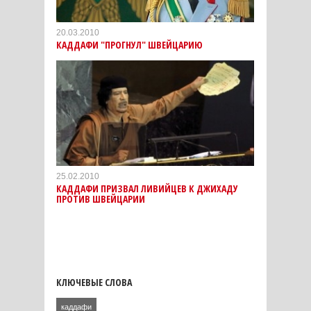
20.03.2010
КАДДАФИ "ПРОГНУЛ" ШВЕЙЦАРИЮ
25.02.2010
КАДДАФИ ПРИЗВАЛ ЛИВИЙЦЕВ К ДЖИХАДУ
ПРОТИВ ШВЕЙЦАРИИ
КЛЮЧЕВЫЕ СЛОВА
каддафи