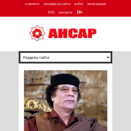
о проекте
реклама на сайте
войти
регистрация
18+
RSS
контакты