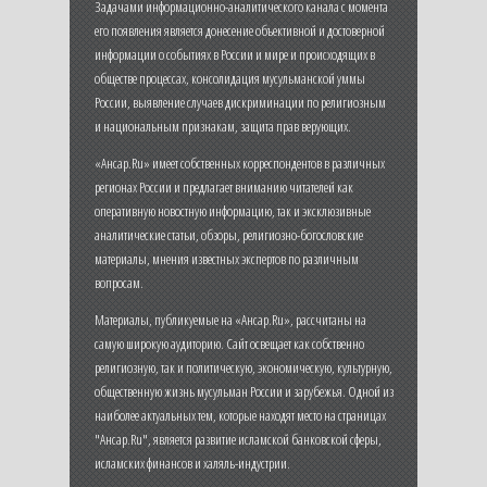
Задачами информационно-аналитического канала с момента
его появления является донесение объективной и достоверной
информации о событиях в России и мире и происходящих в
обществе процессах, консолидация мусульманской уммы
России, выявление случаев дискриминации по религиозным
и национальным признакам, защита прав верующих.
«Ансар.Ru» имеет собственных корреспондентов в различных
регионах России и предлагает вниманию читателей как
оперативную новостную информацию, так и эксклюзивные
аналитические статьи, обзоры, религиозно-богословские
материалы, мнения известных экспертов по различным
вопросам.
Материалы, публикуемые на «Ансар.Ru», рассчитаны на
самую широкую аудиторию. Сайт освещает как собственно
религиозную, так и политическую, экономическую, культурную,
общественную жизнь мусульман России и зарубежья. Одной из
наиболее актуальных тем, которые находят место на страницах
"Ансар.Ru", является развитие исламской банковской сферы,
исламских финансов и халяль-индустрии.