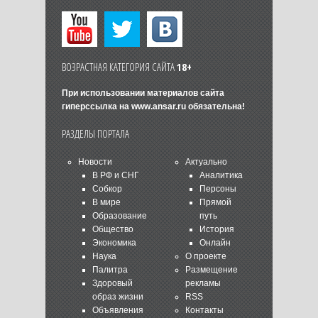
ВОЗРАСТНАЯ КАТЕГОРИЯ САЙТА
18+
При использовании материалов сайта
гиперссылка на
www.ansar.ru
обязательна!
РАЗДЕЛЫ ПОРТАЛА
Новости
Актуально
В РФ и СНГ
Аналитика
Собкор
Персоны
В мире
Прямой
Образование
путь
Общество
История
Экономика
Онлайн
Наука
О проекте
Палитра
Размещение
Здоровый
рекламы
образ жизни
RSS
Объявления
Контакты